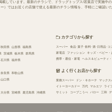
掲載しています。最新のチラシで、ドラッグトップス/若葉店で実施中
（シュフー）ではお近くの店舗で使える最新のチラシ情報を、手軽にご確認
カテゴリから探す
スーパー
食品･菓子･飲料･酒･日用品･コ
秋田県
山形県
福島県
家電店
ファッション
キッズ・ベビー・
県
茨城県
栃木県
群馬県
携帯・通信・家電
ヘルス＆ビューティ・
石川県
福井県
よく行くお店から探す
奈良県
和歌山県
山口県
業務スーパー
ドン・キホーテ
マックス
イトーヨーカドー
万代
マルエツ
ライ
サミット
コープこうべ
バロー
三和
デ
大分県
宮崎県
鹿児島県
沖縄県