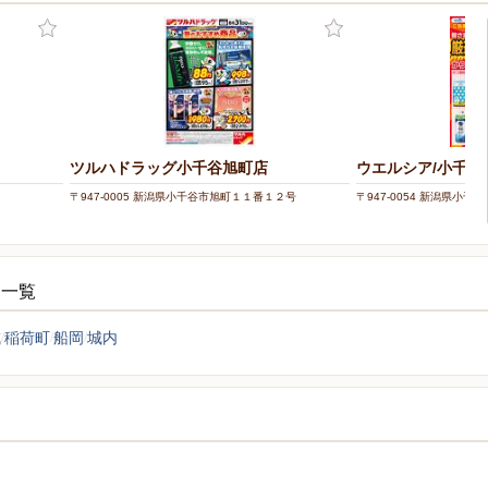
ツルハドラッグ小千谷旭町店
ウエルシア/小千谷
〒947-0005 新潟県小千谷市旭町１１番１２号
〒947-0054 新潟県小千谷
シ一覧
成
稲荷町
船岡
城内