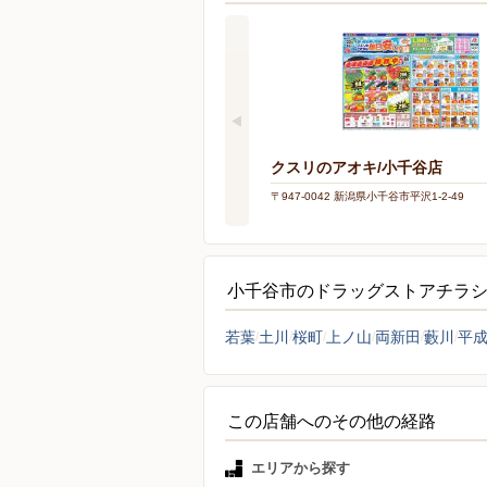
クスリのアオキ/小千谷店
〒947-0042 新潟県小千谷市平沢1-2-49
小千谷市のドラッグストアチラ
若葉
土川
桜町
上ノ山
両新田
藪川
平
この店舗へのその他の経路
エリアから探す