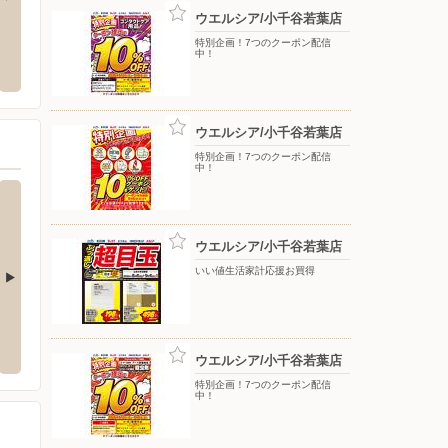
ウエルシア/小千谷若葉店
千谷店
nosh（ナッシュ）ヘルシー・糖質と塩
バース
特別企画！7つのクーポン配信
分に配慮した宅配食サイト
中！
谷市大字桜町字天田2480-1 原信
〒949-
〒000-0000
ウエルシア/小千谷若葉店
特別企画！7つのクーポン配信
中！
ウエルシア/小千谷若葉店
いい値生活家計応援お買得
喜多町店
ドラッグトップス/古正寺店
ドラッ
98-1
〒940-2103 長岡市古正寺町20-1
〒940-0
ウエルシア/小千谷若葉店
特別企画！7つのクーポン配信
中！