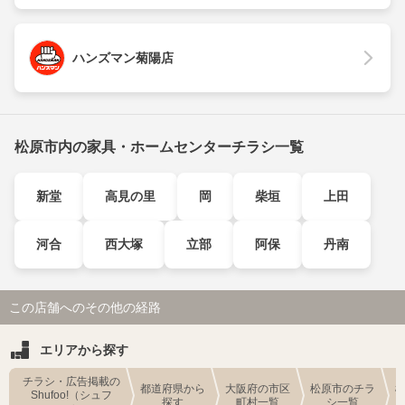
ハンズマン菊陽店
松原市内の家具・ホームセンターチラシ一覧
新堂
高見の里
岡
柴垣
上田
河合
西大塚
立部
阿保
丹南
この店舗へのその他の経路
エリアから探す
チラシ・広告掲載の
都道府県から
大阪府の市区
松原市のチラ
Shufoo!（シュフ
探す
町村一覧
シ一覧