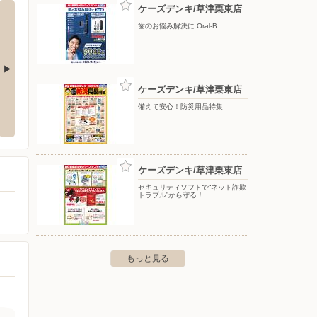
ケーズデンキ/草津栗東店
歯のお悩み解決に Oral-B
ケーズデンキ/草津栗東店
原町本店
エディオン/イオンモール北大路店
エディ
備えて安心！防災用品特集
都市下京区四条通河原町東入真町6
〒603-8142 京都府京都市北区小山北上総町49-1 イオン
〒606-
モール北大路4階
ケーズデンキ/草津栗東店
セキュリティソフトで“ネット詐欺
トラブル”から守る！
もっと見る