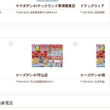
ヤマダデンキ/テックランド草津栗東店
ドラッグストアコス
階
〒520-3024 滋賀県栗東市小柿8-8-14
〒520-3031 滋賀県栗東市綣
ケーズデンキ/守山店
ケーズデンキ/西大
〒524-0012 守山市播磨田町200-1
〒520-0012 大津市鏡が浜1
の家電店