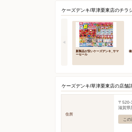
ケーズデンキ/草津栗東店のチラシ
新製品が安いケーズデンキ_サマ
備
ーセール
ケーズデンキ/草津栗東店の店舗
〒520-
滋賀県栗
住所
この