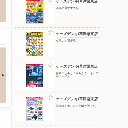
ケーズデンキ/草津栗東店
モス/へそ店
バースデイ/駒井沢店
洋服の
今週のおすすめ品
4-2-21
〒525-0014 滋賀県草津市駒井沢町44-1
〒524-
ケーズデンキ/草津栗東店
今月のお買得品！
ケーズデンキ/草津栗東店
歯間スッキリ！水みがき オーラ
ルスマイル
津店
ケーズデンキ/近江八幡店
ケーズ
1-1
〒523-0082 近江八幡市土田町1400-1
〒528-
ケーズデンキ/草津栗東店
双眼鏡で推しとの距離が近くなる