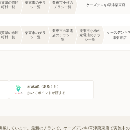
滋賀県の市区
栗東市のチラ
栗東市小柿の
ケーズデンキ/草津栗東店
町村一覧
シ一覧
チラシ一覧
栗東市の家電
栗東市小柿の
ケーズデンキ/
滋賀県の市区
栗東市のチラ
店のチラシ一
家電店のチラ
町村一覧
シ一覧
津栗東店
覧
シ一覧
aruku&（あるくと）
歩いてポイントが貯まる
掲載しています。最新のチラシで、ケーズデンキ/草津栗東店で実施中