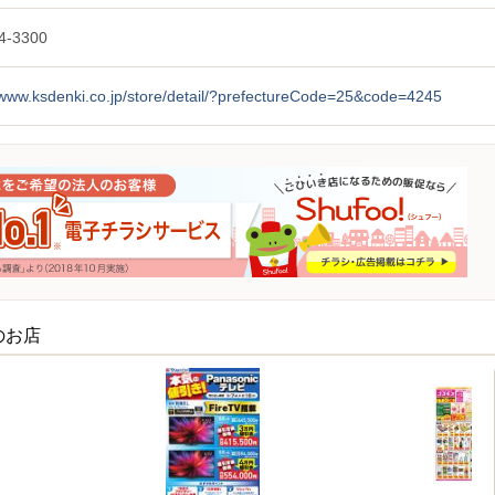
4-3300
/www.ksdenki.co.jp/store/detail/?prefectureCode=25&code=4245
のお店