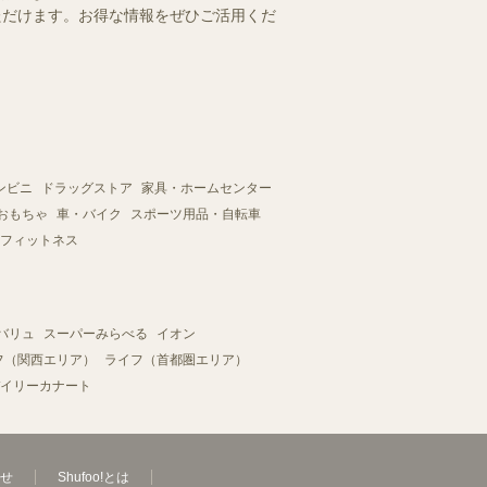
いただけます。お得な情報をぜひご活用くだ
ンビニ
ドラッグストア
家具・ホームセンター
おもちゃ
車・バイク
スポーツ用品・自転車
フィットネス
バリュ
スーパーみらべる
イオン
フ（関西エリア）
ライフ（首都圏エリア）
イリーカナート
せ
Shufoo!とは