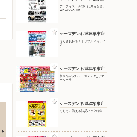
アーティストの想いに満ちる音。
WF-1000X M6
ケーズデンキ/草津栗東店
冷たさ長持ち！トリプルメガアイ
ス
ケーズデンキ/草津栗東店
新製品が安いケーズデンキ_サマ
ーセール
ケーズデンキ/草津栗東店
もしもに備える防災バッグ特集