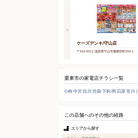
ケーズデンキ/守山店
〒524-0012 滋賀県守山市播磨田町200-1
栗東市の家電店チラシ一覧
小柿
中沢
目川
坊袋
下鈎
岡
苅原
笠川
この店舗へのその他の経路
エリアから探す