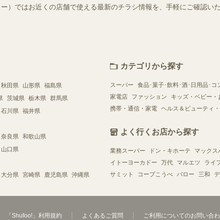
（シュフー）ではお近くの店舗で使える最新のチラシ情報を、手軽にご確認
カテゴリから探す
スーパー
食品･菓子･飲料･酒･日用品･コ
秋田県
山形県
福島県
家電店
ファッション
キッズ・ベビー・
県
茨城県
栃木県
群馬県
携帯・通信・家電
ヘルス＆ビューティ・
石川県
福井県
よく行くお店から探す
奈良県
和歌山県
山口県
業務スーパー
ドン・キホーテ
マックス
イトーヨーカドー
万代
マルエツ
ライ
サミット
コープこうべ
バロー
三和
デ
大分県
宮崎県
鹿児島県
沖縄県
「Shufoo!」利用規約
よくあるご質問
ご利用についてのお問い合わ