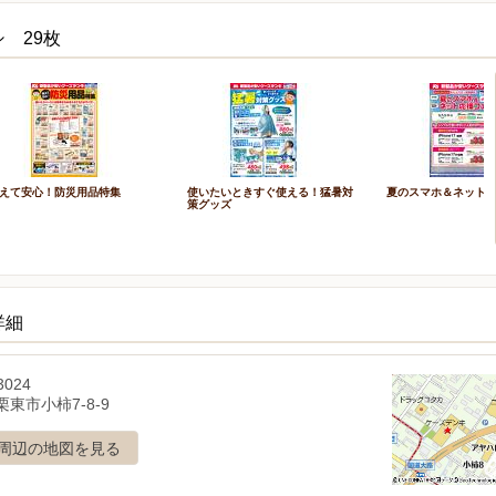
 29枚
えて安心！防災用品特集
使いたいときすぐ使える！猛暑対
夏のスマホ＆ネット
策グッズ
詳細
3024
東市小柿7-8-9
周辺の地図を見る