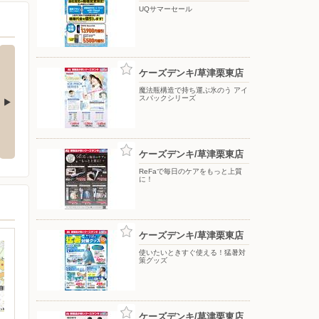
UQサマーセール
ケーズデンキ/草津栗東店
魔法瓶構造で持ち運ぶ氷のう アイ
スパックシリーズ
応援フェア
夏のスマホ＆ネット応援フェア
ドコモフェア開催開催
ケーズデンキ/草津栗東店
ReFaで毎日のケアをもっと上質
に！
ケーズデンキ/草津栗東店
使いたいときすぐ使える！猛暑対
策グッズ
ケーズデンキ/草津栗東店