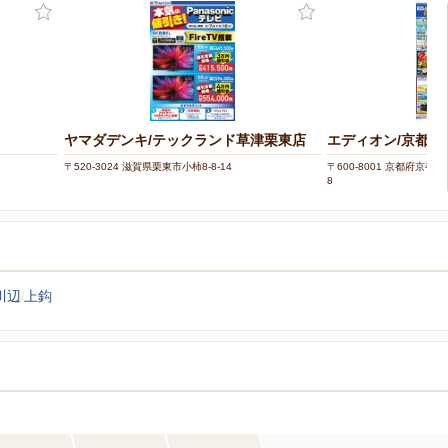
ヤマダデンキ/テックランド草津栗東店
エディオン/京都河
〒520-3024 滋賀県栗東市小柿8-8-14
〒600-8001 京都府京
8
川辺
上鈎