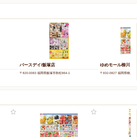
バースデイ/飯塚店
ゆめモール柳川
〒820-0083 福岡県飯塚市秋松964-1
〒832-0827 福岡県柳川市