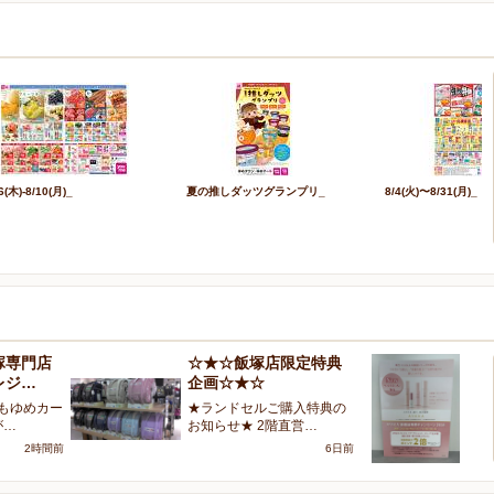
6(木)-8/10(月)_
夏の推しダッツグランプリ_
8/4(火)〜8/31(月)_
塚専門店
☆★☆飯塚店限定特典
1
レジ…
企画☆★☆
ら
つもゆめカー
★ランドセルご購入特典の
エ
が…
お知らせ★ 2階直営…
A
2時間前
6日前