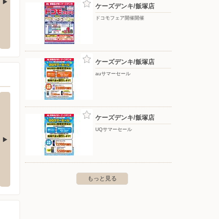
ケーズデンキ/飯塚店
ドコモフェア開催開催
ゆめタウン行橋
ゆめタ
浜一丁目1-1
〒824-0031 行橋市西宮市3丁目8-1
〒824-0
ケーズデンキ/飯塚店
auサマーセール
ケーズデンキ/飯塚店
UQサマーセール
ゆめタウン大牟田
ゆめタ
西宮市3丁目8-1
〒836-0807 福岡県大牟田市旭町2丁目28-1
〒839-
もっと見る