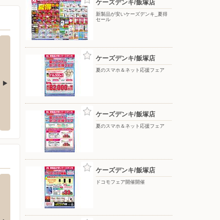
ケーズデンキ/飯塚店
新製品が安いケーズデンキ_夏得
セール
ケーズデンキ/飯塚店
夏のスマホ＆ネット応援フェア
カインズ/直方店
nos
分に配
ケーズデンキ/飯塚店
三橋町蒲船津1408-6
〒822-0007 福岡県直方市下境855-1
夏のスマホ＆ネット応援フェア
〒000-00
ケーズデンキ/飯塚店
ドコモフェア開催開催