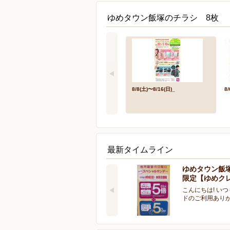
ゆめタウン飯塚のチラシ 8枚
8/8(土)〜8/16(日)_
8/
最新タイムライン
ゆめタウン飯
限定【ゆめク
こんにちは! い
ドのご利用あり