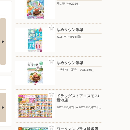
夏の贈り物2026_
ゆめタウン飯塚
7/15(水)～8/16(日)_
7/15(水)〜8/16(日)_
夏の贈り物2026_
ゆめタウン飯塚
生活旬祭 夏号 VOL.155_
階 ちふれコーナーか
お盆の準備はお済みで
ドラッグストアコスモス/
堀池店
のお知らせ
すか？
イジングシリーズのAYAK
ご先祖様を心を込めてお迎
2026年8月7日～2026年8月20日_
ブランドから保湿シ…
えするお盆。 あた…
ワークマンプラス飯塚店