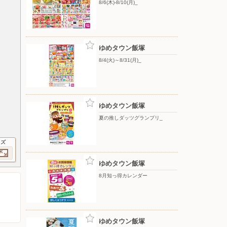
8/6(木)-8/10(月)_
ゆめタウン飯塚
8/4(火)～8/31(月)_
ゆめタウン飯塚
夏の推しダッツグランプリ_
イズ
ゆめタウン飯塚
8月知っ得カレンダー
ゆめタウン飯塚