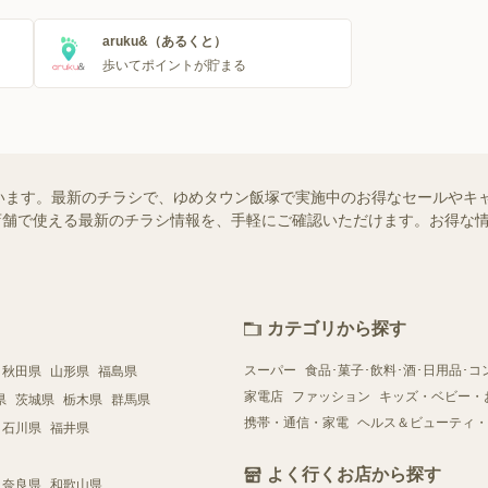
aruku&（あるくと）
歩いてポイントが貯まる
います。最新のチラシで、ゆめタウン飯塚で実施中のお得なセールやキ
近くの店舗で使える最新のチラシ情報を、手軽にご確認いただけます。お得な
カテゴリから探す
スーパー
食品･菓子･飲料･酒･日用品･コ
秋田県
山形県
福島県
家電店
ファッション
キッズ・ベビー・
県
茨城県
栃木県
群馬県
携帯・通信・家電
ヘルス＆ビューティ・
石川県
福井県
よく行くお店から探す
奈良県
和歌山県