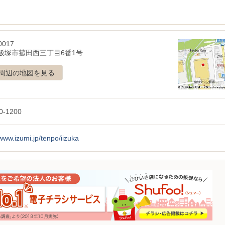
0017
飯塚市菰田西三丁目6番1号
周辺の地図を見る
0-1200
/www.izumi.jp/tenpo/iizuka