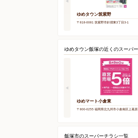
ゆめタウン筑紫野
〒818-0081 筑紫野市針摺東3丁目3-1
ゆめタウン飯塚の近くのスーパ
ゆめマート小倉東
〒800-0255 福岡県北九州市小倉南区上葛原1
飯塚市のスーパーチラシ一覧