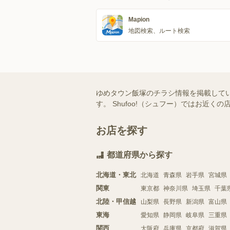
Mapion
地図検索、ルート検索
ゆめタウン飯塚のチラシ情報を掲載して
す。 Shufoo!（シュフー）ではお
お店を探す
都道府県から探す
北海道・東北
北海道
青森県
岩手県
宮城県
関東
東京都
神奈川県
埼玉県
千葉
北陸・甲信越
山梨県
長野県
新潟県
富山県
東海
愛知県
静岡県
岐阜県
三重県
関西
大阪府
兵庫県
京都府
滋賀県