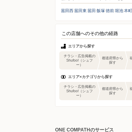
菰田西
菰田東
菰田
飯塚
徳前
堀池
本
この店舗へのその他の経路
エリアから探す
チラシ・広告掲載の
都道府県から
Shufoo!（シュフ
探す
ー）
エリア×カテゴリから探す
チラシ・広告掲載の
都道府県から
Shufoo!（シュフ
探す
ー）
ONE COMPATHのサービス