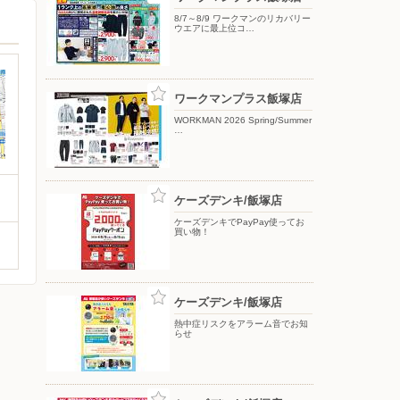
8/7～8/9 ワークマンのリカバリー
ウエアに最上位コ…
ワークマンプラス飯塚店
WORKMAN 2026 Spring/Summer
…
ケーズデンキ/飯塚店
ケーズデンキでPayPay使ってお
買い物！
ケーズデンキ/飯塚店
熱中症リスクをアラーム音でお知
らせ