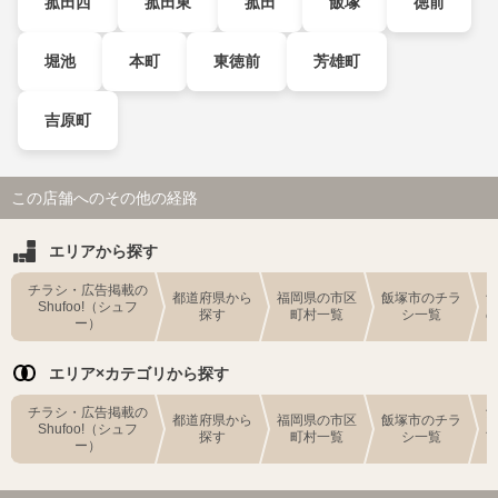
菰田西
菰田東
菰田
飯塚
徳前
堀池
本町
東徳前
芳雄町
吉原町
この店舗へのその他の経路
エリアから探す
チラシ・広告掲載の
都道府県から
福岡県の市区
飯塚市のチラ
Shufoo!（シュフ
探す
町村一覧
シ一覧
ー）
エリア×カテゴリから探す
チラシ・広告掲載の
都道府県から
福岡県の市区
飯塚市のチラ
Shufoo!（シュフ
探す
町村一覧
シ一覧
ー）