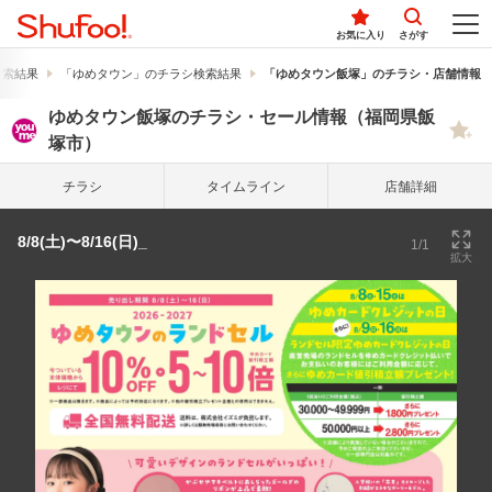
お気に入り
さがす
検索結果
「ゆめタウン」のチラシ検索結果
「ゆめタウン飯塚」のチラシ・店舗情報
ゆめタウン飯塚のチラシ・セール情報（福岡県飯
塚市）
チラシ
タイム
ライン
店舗詳細
8/8(土)〜8/16(日)_
1/1
拡大