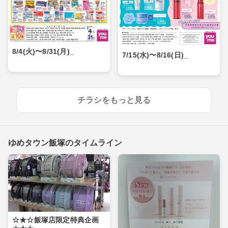
8/4(火)〜8/31(月)_
7/15(水)〜8/16(日)_
チラシをもっと見る
ゆめタウン飯塚のタイムライン
☆★☆飯塚店限定特典企画