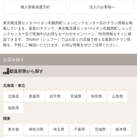
個人情報保護方針
法人のお客様へ
東京靴流通センター/イオン札幌西町ショッピングセンター店のチラシ情報を掲
載しています。最新のチラシで、東京靴流通センター/イオン札幌西町ショッピ
ングセンター店で実施中のお得なセールやキャンペーン、特売情報をすぐに確
認できます。 Shufoo!（シュフー）ではお近くの店舗で使える最新のチラシ情
報を、手軽にご確認いただけます。お得な情報をぜひご活用ください。
お店を探す
都道府県から探す
北海道・東北
北海道
青森県
岩手県
宮城県
秋田県
山形県
福島県
関東
東京都
神奈川県
埼玉県
千葉県
茨城県
栃木県