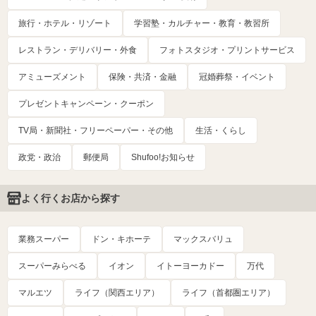
旅行・ホテル・リゾート
学習塾・カルチャー・教育・教習所
レストラン・デリバリー・外食
フォトスタジオ・プリントサービス
アミューズメント
保険・共済・金融
冠婚葬祭・イベント
プレゼントキャンペーン・クーポン
TV局・新聞社・フリーペーパー・その他
生活・くらし
政党・政治
郵便局
Shufoo!お知らせ
よく行くお店から探す
業務スーパー
ドン・キホーテ
マックスバリュ
スーパーみらべる
イオン
イトーヨーカドー
万代
マルエツ
ライフ（関西エリア）
ライフ（首都圏エリア）