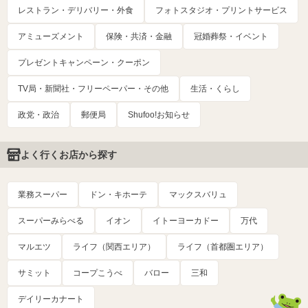
レストラン・デリバリー・外食
フォトスタジオ・プリントサービス
アミューズメント
保険・共済・金融
冠婚葬祭・イベント
プレゼントキャンペーン・クーポン
TV局・新聞社・フリーペーパー・その他
生活・くらし
政党・政治
郵便局
Shufoo!お知らせ
よく行くお店から探す
業務スーパー
ドン・キホーテ
マックスバリュ
スーパーみらべる
イオン
イトーヨーカドー
万代
マルエツ
ライフ（関西エリア）
ライフ（首都圏エリア）
サミット
コープこうべ
バロー
三和
デイリーカナート