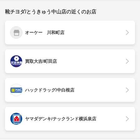
靴チヨダ/とうきゅう中山店の近くのお店
オーケー 川和町店
買取大吉/町田店
ハックドラッグ/中白根店
ヤマダデンキ/テックランド横浜泉店