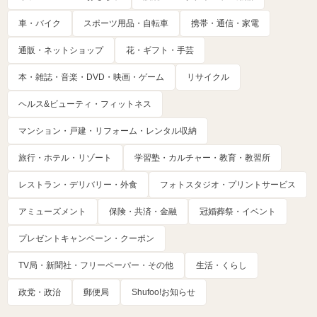
車・バイク
スポーツ用品・自転車
携帯・通信・家電
通販・ネットショップ
花・ギフト・手芸
本・雑誌・音楽・DVD・映画・ゲーム
リサイクル
ヘルス&ビューティ・フィットネス
マンション・戸建・リフォーム・レンタル収納
旅行・ホテル・リゾート
学習塾・カルチャー・教育・教習所
レストラン・デリバリー・外食
フォトスタジオ・プリントサービス
アミューズメント
保険・共済・金融
冠婚葬祭・イベント
プレゼントキャンペーン・クーポン
TV局・新聞社・フリーペーパー・その他
生活・くらし
政党・政治
郵便局
Shufoo!お知らせ