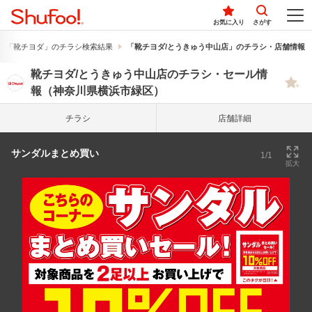
お気に入り
さがす
「靴チヨダ」のチラシ検索結果
「靴チヨダ/とうきゅう中山店」のチラシ・店舗情報
靴チヨダ/とうきゅう中山店のチラシ・セール情
報（神奈川県横浜市緑区）
チラシ
店舗詳細
サンダルまとめ買い
1/1
拡大