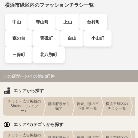
横浜市緑区内のファッションチラシ一覧
中山
寺山町
上山
台村町
森の台
青砥町
白山
小山町
三保町
北八朔町
この店舗へのその他の経路
エリアから探す
チラシ・広告掲載の
都道府県から
神奈川県の市
横浜市緑区の
Shufoo!（シュフ
探す
区町村一覧
チラシ一覧
ー）
エリア×カテゴリから探す
チラシ・広告掲載の
都道府県から
神奈川県の市
横浜市緑区の