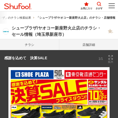
お気に入り
さがす
ラザ」のチラシ検索結果
「シュープラザ/ヤオコー新座野火止店」のチラシ・店舗情報
シュープラザ/ヤオコー新座野火止店のチラシ・
セール情報（埼玉県新座市）
チラシ
店舗詳細
感謝を込めて 決算SALE
1/1
拡大