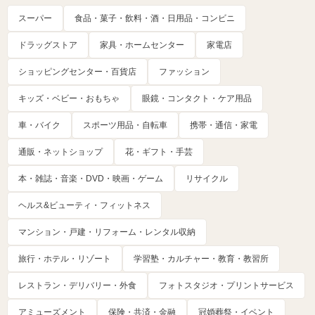
スーパー
食品・菓子・飲料・酒・日用品・コンビニ
ドラッグストア
家具・ホームセンター
家電店
ショッピングセンター・百貨店
ファッション
キッズ・ベビー・おもちゃ
眼鏡・コンタクト・ケア用品
車・バイク
スポーツ用品・自転車
携帯・通信・家電
通販・ネットショップ
花・ギフト・手芸
本・雑誌・音楽・DVD・映画・ゲーム
リサイクル
ヘルス&ビューティ・フィットネス
マンション・戸建・リフォーム・レンタル収納
旅行・ホテル・リゾート
学習塾・カルチャー・教育・教習所
レストラン・デリバリー・外食
フォトスタジオ・プリントサービス
アミューズメント
保険・共済・金融
冠婚葬祭・イベント