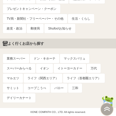
プレゼントキャンペーン・クーポン
TV局・新聞社・フリーペーパー・その他
生活・くらし
政党・政治
郵便局
Shufoo!お知らせ
よく行くお店から探す
業務スーパー
ドン・キホーテ
マックスバリュ
スーパーみらべる
イオン
イトーヨーカドー
万代
マルエツ
ライフ（関西エリア）
ライフ（首都圏エリア）
サミット
コープこうべ
バロー
三和
デイリーカナート
©ONE COMPATH CO., LTD. All rights reserved.