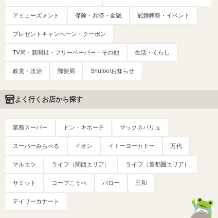
アミューズメント
保険・共済・金融
冠婚葬祭・イベント
プレゼントキャンペーン・クーポン
TV局・新聞社・フリーペーパー・その他
生活・くらし
政党・政治
郵便局
Shufoo!お知らせ
よく行くお店から探す
業務スーパー
ドン・キホーテ
マックスバリュ
スーパーみらべる
イオン
イトーヨーカドー
万代
マルエツ
ライフ（関西エリア）
ライフ（首都圏エリア）
サミット
コープこうべ
バロー
三和
デイリーカナート