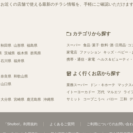
ー）ではお近くの店舗で使える最新のチラシ情報を、手軽にご確認いただけ
カテゴリから探す
スーパー
食品･菓子･飲料･酒･日用品･コ
秋田県
山形県
福島県
家電店
ファッション
キッズ・ベビー・
県
茨城県
栃木県
群馬県
携帯・通信・家電
ヘルス＆ビューティ・
石川県
福井県
よく行くお店から探す
奈良県
和歌山県
山口県
業務スーパー
ドン・キホーテ
マックス
イトーヨーカドー
万代
マルエツ
ライ
サミット
コープこうべ
バロー
三和
デ
大分県
宮崎県
鹿児島県
沖縄県
「Shufoo!」利用規約
よくあるご質問
ご利用についてのお問い合わ