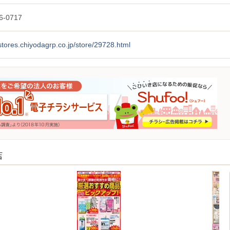
6-0717
/stores.chiyodagrp.co.jp/store/29728.html
店