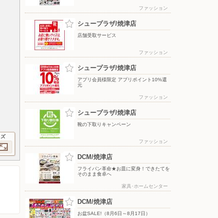
ファッション
シュープラザ/焼津店
店舗受取サービス
ファッション
シュープラザ/焼津店
アプリ会員様限定 アプリポイント10%還
元
ファッション
シュープラザ/焼津店
靴の下取りキャンペーン
イズ
ファッション
DCM/焼津店
フライパン革命★お皿に変身！できたてを
そのまま食卓へ
家具･ホームセンター
DCM/焼津店
お盆SALE!（8月6日～8月17日）