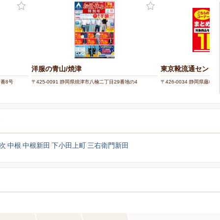
洋服の青山/焼津
東京靴流通センター
1番8号
〒425-0091 静岡県焼津市八楠二丁目29番地の4
〒426-0034 静岡県藤枝市駅
覧
次
中根
中根新田
下小田上町
三右衛門新田