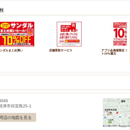
枚
ンダルまとめ買い
店舗受取サービス
アプリ会員様限定 ア
ト10%還元
0045
焼津市祢宜島25-1
周辺の地図を見る