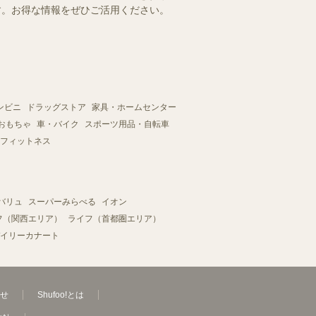
ます。お得な情報をぜひご活用ください。
ンビニ
ドラッグストア
家具・ホームセンター
おもちゃ
車・バイク
スポーツ用品・自転車
フィットネス
バリュ
スーパーみらべる
イオン
フ（関西エリア）
ライフ（首都圏エリア）
イリーカナート
せ
Shufoo!とは