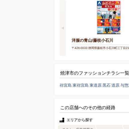
洋服の青山/藤枝小石川
〒426-0033 静岡県藤枝市小石川町三丁目2
焼津市のファッションチラシ一
祢宜島
東祢宜島
東道原
黒石
道原
与惣
この店舗へのその他の経路
エリアから探す