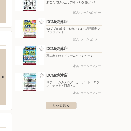
あなたにぴったりのボトルを選ぼう！
イオン焼津店
バース
家具･ホームセンター
祇園町8923-17
〒425-0045 静岡県焼津市祢宜島555
〒425-
DCM/焼津店
W(ダブル)達成でもれなく300期間限定マ
イボポイント…
家具･ホームセンター
DCM/焼津店
夏のわくわくドリームキャンペーン
家具･ホームセンター
DCM/焼津店
リフォームカタログ カーポート・テラ
ス・デッキ・門扉・…
店
シュープラザ/磐田店
シュー
家具･ホームセンター
-11
〒438-0072 磐田市鳥之瀬96
〒416-0
もっと見る