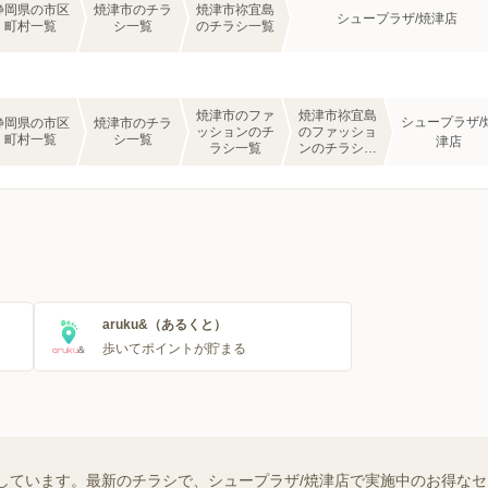
静岡県の市区
焼津市のチラ
焼津市祢宜島
シュープラザ/焼津店
町村一覧
シ一覧
のチラシ一覧
焼津市のファ
焼津市祢宜島
シュープラザ/
静岡県の市区
焼津市のチラ
ッションのチ
のファッショ
町村一覧
シ一覧
津店
ラシ一覧
ンのチラシ一
覧
aruku&（あるくと）
歩いてポイントが貯まる
しています。最新のチラシで、シュープラザ/焼津店で実施中のお得な