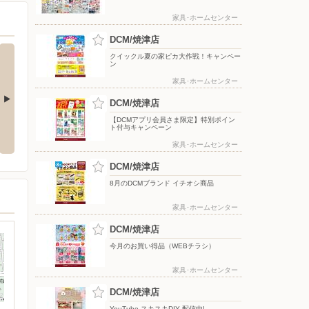
家具･ホームセンター
DCM/焼津店
クイックル夏の家ピカ大作戦！キャンペー
ン
家具･ホームセンター
DCM/焼津店
プリポイン
靴の下取りキャンペーン
【DCMアプリ会員さま限定】特別ポイン
ト付与キャンペーン
家具･ホームセンター
DCM/焼津店
8月のDCMブランド イチオシ商品
家具･ホームセンター
DCM/焼津店
今月のお買い得品（WEBチラシ）
家具･ホームセンター
DCM/焼津店
YouTube スキスキDIY 配信中!