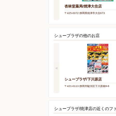
杏林堂薬局/焼津大住店
〒425-0072 静岡県焼津市大住673
シュープラザの他のお店
シュープラザ/下川原店
〒421-0113 静岡市駿河区下川原南9-6
シュープラザ/焼津店の近くのフ