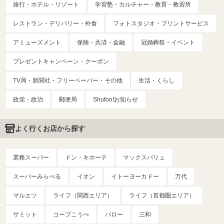
旅行・ホテル・リゾート
学習塾・カルチャー・教育・教習所
レストラン・デリバリー・外食
フォトスタジオ・プリントサービス
アミューズメント
保険・共済・金融
冠婚葬祭・イベント
プレゼントキャンペーン・クーポン
TV局・新聞社・フリーペーパー・その他
生活・くらし
政党・政治
郵便局
Shufoo!お知らせ
よく行くお店から探す
業務スーパー
ドン・キホーテ
マックスバリュ
スーパーみらべる
イオン
イトーヨーカドー
万代
マルエツ
ライフ（関西エリア）
ライフ（首都圏エリア）
サミット
コープこうべ
バロー
三和