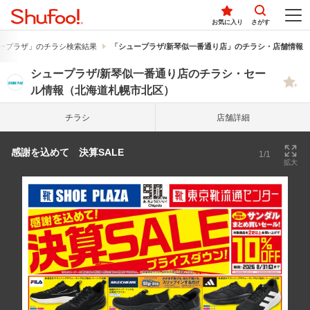
お気に入り
さがす
ープラザ」のチラシ検索結果
「シュープラザ/新琴似一番通り店」のチラシ・店舗情報
シュープラザ/新琴似一番通り店のチラシ・セー
ル情報（北海道札幌市北区）
チラシ
店舗詳細
感謝を込めて 決算SALE
1/1
拡大