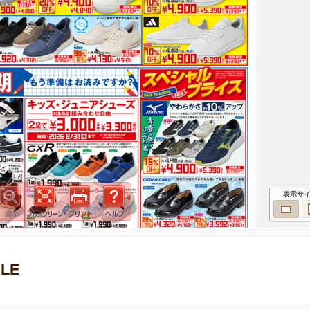
表示サ
LE