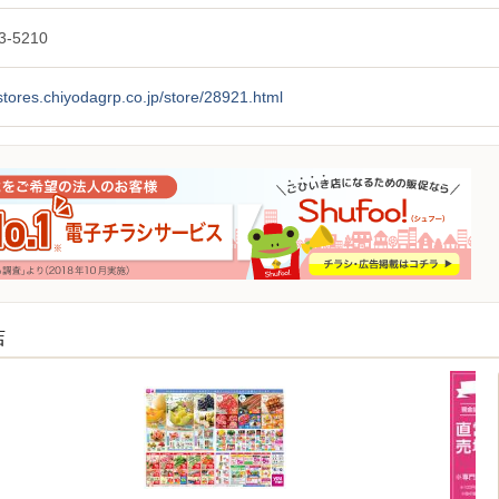
3-5210
/stores.chiyodagrp.co.jp/store/28921.html
店