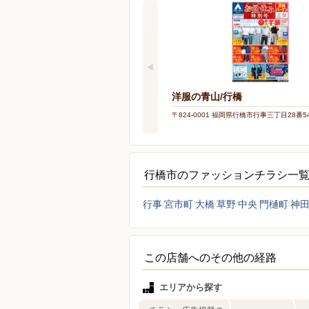
洋服の青山/行橋
〒824-0001 福岡県行橋市行事三丁目28番5
行橋市のファッションチラシ一
行事
宮市町
大橋
草野
中央
門樋町
神
この店舗へのその他の経路
エリアから探す