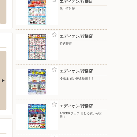
エディオン/行橋店
洋服の青山/行橋
ヤマダ
熱中症対策
州市小倉南区上葛原1丁目14-11
〒824-0001 福岡県行橋市行事三丁目28番54号
〒824-0
エディオン/行橋店
特選得市
エディオン/行橋店
冷蔵庫 買い替え応援！！
店
シュープラザ/宇部店
シュー
ノ町15-7
〒755-0047 宇部市島3-1-1
〒877-0
エディオン/行橋店
ANKERフェア まとめ買いがお
得！