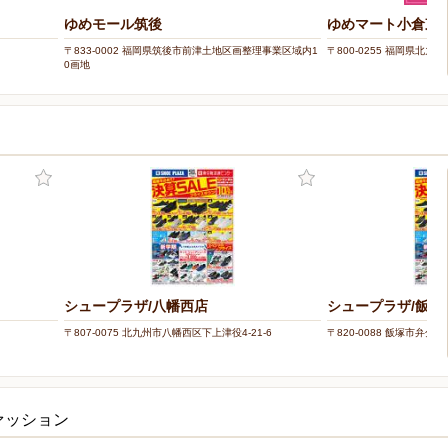
ゆめモール筑後
ゆめマート小倉東
〒833-0002 福岡県筑後市前津土地区画整理事業区域内1
〒800-0255 福岡県北九
0画地
シュープラザ/八幡西店
シュープラザ/飯塚
〒807-0075 北九州市八幡西区下上津役4-21-6
〒820-0088 飯塚市弁分門
ァッション