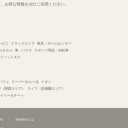
ます。お得な情報をぜひご活用ください。
ンビニ
ドラッグストア
家具・ホームセンター
おもちゃ
車・バイク
スポーツ用品・自転車
フィットネス
バリュ
スーパーみらべる
イオン
フ（関西エリア）
ライフ（首都圏エリア）
イリーカナート
せ
Shufoo!とは