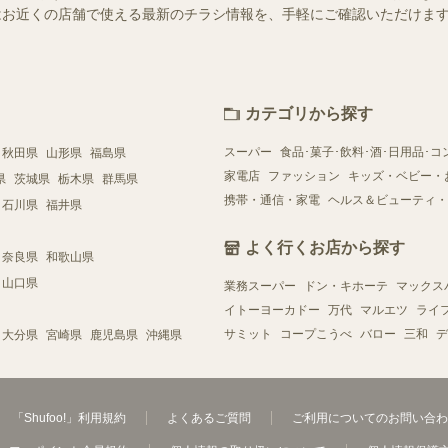
ー）ではお近くの店舗で使える最新のチラシ情報を、手軽にご確認いただけ
カテゴリから探す
スーパー
食品･菓子･飲料･酒･日用品･コ
秋田県
山形県
福島県
家電店
ファッション
キッズ・ベビー・
県
茨城県
栃木県
群馬県
携帯・通信・家電
ヘルス＆ビューティ・
石川県
福井県
よく行くお店から探す
奈良県
和歌山県
山口県
業務スーパー
ドン・キホーテ
マックス
イトーヨーカドー
万代
マルエツ
ライ
サミット
コープこうべ
バロー
三和
デ
大分県
宮崎県
鹿児島県
沖縄県
「Shufoo!」利用規約
よくあるご質問
ご利用についてのお問い合わ