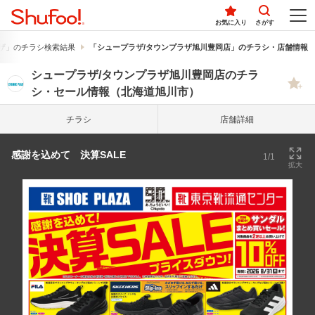
お気に入り
さがす
ザ」のチラシ検索結果
「シュープラザ/タウンプラザ旭川豊岡店」のチラシ・店舗情報
シュープラザ/タウンプラザ旭川豊岡店のチラ
シ・セール情報（北海道旭川市）
チラシ
店舗詳細
感謝を込めて 決算SALE
1/1
拡大