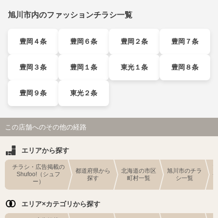
旭川市内のファッションチラシ一覧
豊岡４条
豊岡６条
豊岡２条
豊岡７条
豊岡３条
豊岡１条
東光１条
豊岡８条
豊岡９条
東光２条
この店舗へのその他の経路
エリアから探す
チラシ・広告掲載の
都道府県から
北海道の市区
旭川市のチラ
Shufoo!（シュフ
探す
町村一覧
シ一覧
ー）
エリア×カテゴリから探す