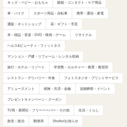
キッズ・ベビー・おもちゃ
眼鏡・コンタクト・ケア用品
車・バイク
スポーツ用品・自転車
携帯・通信・家電
通販・ネットショップ
花・ギフト・手芸
本・雑誌・音楽・DVD・映画・ゲーム
リサイクル
ヘルス&ビューティ・フィットネス
マンション・戸建・リフォーム・レンタル収納
旅行・ホテル・リゾート
学習塾・カルチャー・教育・教習所
レストラン・デリバリー・外食
フォトスタジオ・プリントサービス
アミューズメント
保険・共済・金融
冠婚葬祭・イベント
プレゼントキャンペーン・クーポン
TV局・新聞社・フリーペーパー・その他
生活・くらし
政党・政治
郵便局
Shufoo!お知らせ