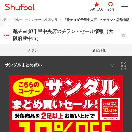
お気に入り
さがす
結果
「靴チヨダ」のチラシ検索結果
「靴チヨダ/千里中央店」のチラシ・店舗情報
靴チヨダ/千里中央店のチラシ・セール情報（大
阪府豊中市）
チラシ
店舗詳細
サンダルまとめ買い
1/1
拡大