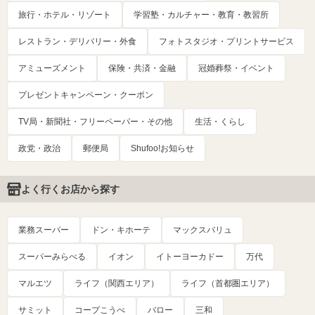
旅行・ホテル・リゾート
学習塾・カルチャー・教育・教習所
レストラン・デリバリー・外食
フォトスタジオ・プリントサービス
アミューズメント
保険・共済・金融
冠婚葬祭・イベント
プレゼントキャンペーン・クーポン
TV局・新聞社・フリーペーパー・その他
生活・くらし
政党・政治
郵便局
Shufoo!お知らせ
よく行くお店から探す
業務スーパー
ドン・キホーテ
マックスバリュ
スーパーみらべる
イオン
イトーヨーカドー
万代
マルエツ
ライフ（関西エリア）
ライフ（首都圏エリア）
サミット
コープこうべ
バロー
三和