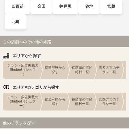
四百苅
窪田
井戸尻
谷地
宮越
北町
この店舗へのその他の経路
エリアから探す
チラシ・広告掲載の
都道府県から
福島県の市区
喜多方市のチ
Shufoo!（シュフ
探す
町村一覧
ラシ一覧
ー）
エリア×カテゴリから探す
チラシ・広告掲載の
都道府県から
福島県の市区
喜多方市のチ
Shufoo!（シュフ
探す
町村一覧
ラシ一覧
ー）
他のチラシを探す