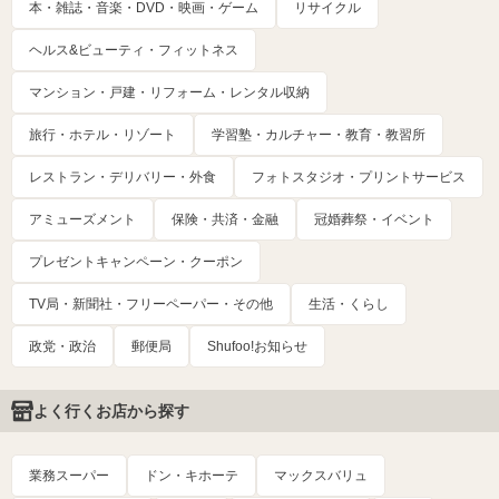
本・雑誌・音楽・DVD・映画・ゲーム
リサイクル
ヘルス&ビューティ・フィットネス
マンション・戸建・リフォーム・レンタル収納
旅行・ホテル・リゾート
学習塾・カルチャー・教育・教習所
レストラン・デリバリー・外食
フォトスタジオ・プリントサービス
アミューズメント
保険・共済・金融
冠婚葬祭・イベント
プレゼントキャンペーン・クーポン
TV局・新聞社・フリーペーパー・その他
生活・くらし
政党・政治
郵便局
Shufoo!お知らせ
よく行くお店から探す
業務スーパー
ドン・キホーテ
マックスバリュ