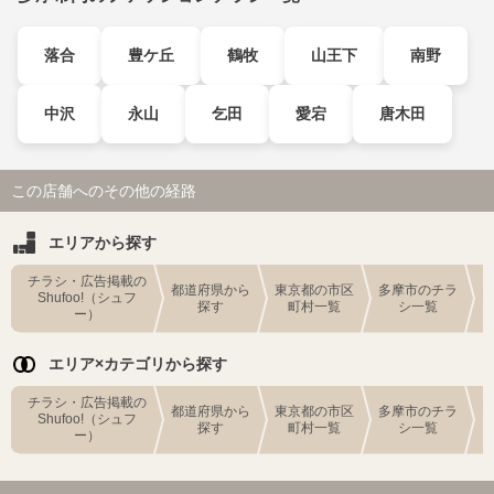
落合
豊ケ丘
鶴牧
山王下
南野
中沢
永山
乞田
愛宕
唐木田
この店舗へのその他の経路
エリアから探す
チラシ・広告掲載の
都道府県から
東京都の市区
多摩市のチラ
Shufoo!（シュフ
探す
町村一覧
シ一覧
ー）
エリア×カテゴリから探す
チラシ・広告掲載の
都道府県から
東京都の市区
多摩市のチラ
Shufoo!（シュフ
探す
町村一覧
シ一覧
ー）