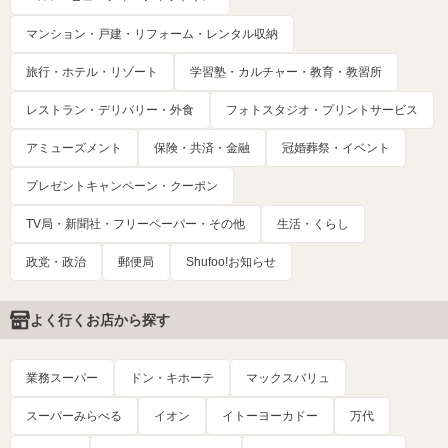
マンション・戸建・リフォーム・レンタル収納
旅行・ホテル・リゾート
学習塾・カルチャー・教育・教習所
レストラン・デリバリー・外食
フォトスタジオ・プリントサービス
アミューズメント
保険・共済・金融
冠婚葬祭・イベント
プレゼントキャンペーン・クーポン
TV局・新聞社・フリーペーパー・その他
生活・くらし
政党・政治
郵便局
Shufoo!お知らせ
よく行くお店から探す
業務スーパー
ドン・キホーテ
マックスバリュ
スーパーみらべる
イオン
イトーヨーカドー
万代