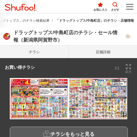
お気に入り
さがす
ッグトップス」のチラシ検索結果
「ドラッグトップス/中島町店」のチラシ・店舗情報
ドラッグトップス/中島町店のチラシ・セール情
報（新潟県阿賀野市）
チラシ
店舗詳細
お買い得チラシ
1/1
拡大
チラシをもっと見る