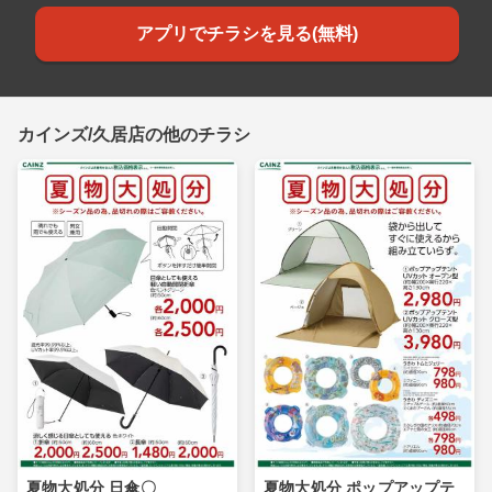
アプリでチラシを見る(無料)
カインズ/久居店の他のチラシ
夏物大処分 日傘〇
夏物大処分 ポップアップテ