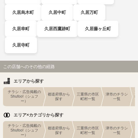
久居烏木町
久居中町
久居万町
久居幸町
久居西鷹跡町
久居藤ヶ丘町
久居寺町
この店舗へのその他の経路
エリアから探す
チラシ・広告掲載の
都道府県から
三重県の市区
津市のチラシ
Shufoo!（シュフ
探す
町村一覧
一覧
ー）
エリア×カテゴリから探す
チラシ・広告掲載の
都道府県から
三重県の市区
津市のチラシ
Shufoo!（シュフ
探す
町村一覧
一覧
ー）