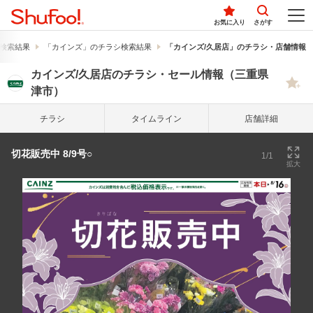
お気に入り
さがす
検索結果
「カインズ」のチラシ検索結果
「カインズ/久居店」のチラシ・店舗情報
カインズ/久居店のチラシ・セール情報（三重県
津市）
チラシ
タイム
ライン
店舗詳細
切花販売中 8/9号○
1/1
拡大