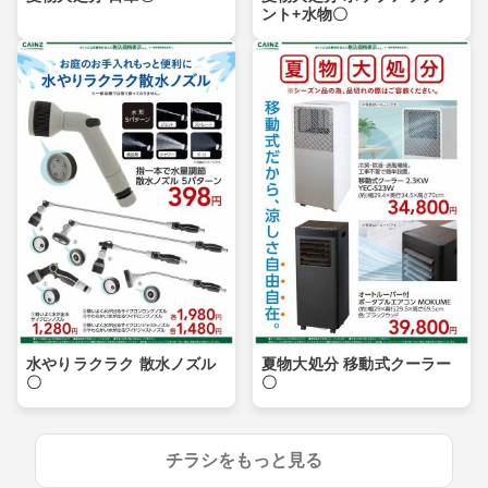
ント+水物〇
水やりラクラク 散水ノズル
夏物大処分 移動式クーラー
〇
〇
チラシをもっと見る