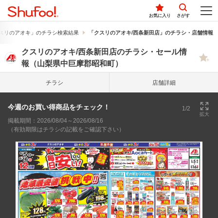
お気に入り
さがす
スリのアオキ」のチラシ検索結果
「クスリのアオキ/西条新田店」のチラシ・店舗情報
クスリのアオキ/西条新田店のチラシ・セール情
報（山梨県中巨摩郡昭和町）
チラシ
店舗詳細
今週のお買い得商品をチェック！
1/2
拡大
掲載期間：2026/08/04～2026/08/16
（有効期限はチラシの記載をご確認下さい）