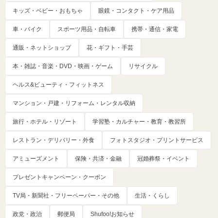
キッズ・ベビー・おもちゃ
眼鏡・コンタクト・ケア用品
車・バイク
スポーツ用品・自転車
携帯・通信・家電
通販・ネットショップ
花・ギフト・手芸
本・雑誌・音楽・DVD・映画・ゲーム
リサイクル
ヘルス&ビューティ・フィットネス
マンション・戸建・リフォーム・レンタル収納
旅行・ホテル・リゾート
学習塾・カルチャー・教育・教習所
レストラン・デリバリー・外食
フォトスタジオ・プリントサービス
アミューズメント
保険・共済・金融
冠婚葬祭・イベント
プレゼントキャンペーン・クーポン
TV局・新聞社・フリーペーパー・その他
生活・くらし
政党・政治
郵便局
Shufoo!お知らせ