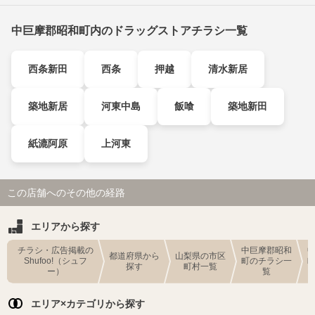
中巨摩郡昭和町内のドラッグストアチラシ一覧
西条新田
西条
押越
清水新居
築地新居
河東中島
飯喰
築地新田
紙漉阿原
上河東
この店舗へのその他の経路
エリアから探す
チラシ・広告掲載の
中巨摩郡昭和
都道府県から
山梨県の市区
Shufoo!（シュフ
町のチラシ一
探す
町村一覧
ー）
覧
エリア×カテゴリから探す