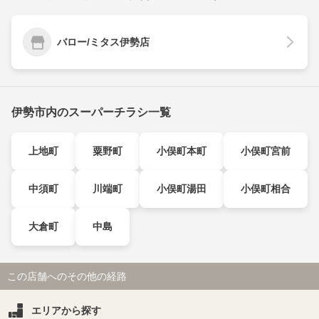
バロー/ミタス伊勢店
伊勢市内のスーパーチラシ一覧
上地町
粟野町
小俣町本町
小俣町宮前
中須町
川端町
小俣町湯田
小俣町相合
大倉町
中島
この店舗へのその他の経路
エリアから探す