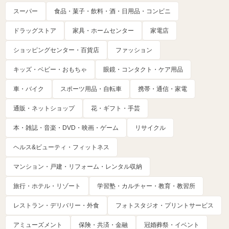
スーパー
食品・菓子・飲料・酒・日用品・コンビニ
ドラッグストア
家具・ホームセンター
家電店
ショッピングセンター・百貨店
ファッション
キッズ・ベビー・おもちゃ
眼鏡・コンタクト・ケア用品
車・バイク
スポーツ用品・自転車
携帯・通信・家電
通販・ネットショップ
花・ギフト・手芸
本・雑誌・音楽・DVD・映画・ゲーム
リサイクル
ヘルス&ビューティ・フィットネス
マンション・戸建・リフォーム・レンタル収納
旅行・ホテル・リゾート
学習塾・カルチャー・教育・教習所
レストラン・デリバリー・外食
フォトスタジオ・プリントサービス
アミューズメント
保険・共済・金融
冠婚葬祭・イベント