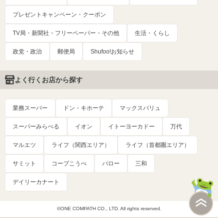
プレゼントキャンペーン・クーポン
TV局・新聞社・フリーペーパー・その他
生活・くらし
政党・政治
郵便局
Shufoo!お知らせ
よく行くお店から探す
業務スーパー
ドン・キホーテ
マックスバリュ
スーパーみらべる
イオン
イトーヨーカドー
万代
マルエツ
ライフ（関西エリア）
ライフ（首都圏エリア）
サミット
コープこうべ
バロー
三和
デイリーカナート
©ONE COMPATH CO., LTD. All rights reserved.