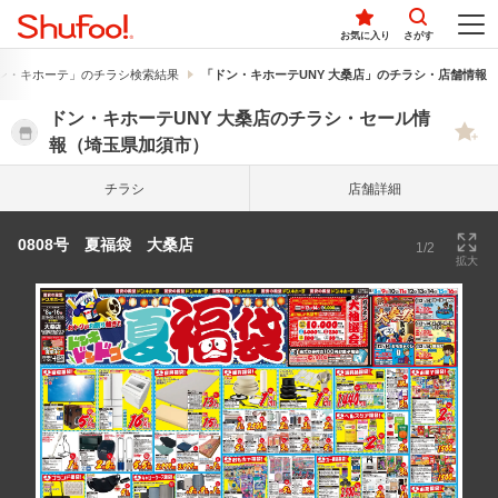
お気に入り
さがす
ン・キホーテ」のチラシ検索結果
「ドン・キホーテUNY 大桑店」のチラシ・店舗情報
ドン・キホーテUNY 大桑店のチラシ・セール情
報（埼玉県加須市）
チラシ
店舗詳細
0808号 夏福袋 大桑店
1/2
拡大