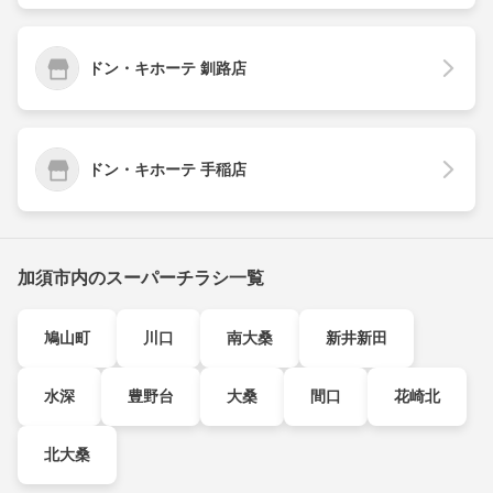
ドン・キホーテ 釧路店
ドン・キホーテ 手稲店
加須市内のスーパーチラシ一覧
鳩山町
川口
南大桑
新井新田
水深
豊野台
大桑
間口
花崎北
北大桑