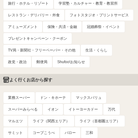
旅行・ホテル・リゾート
学習塾・カルチャー・教育・教習所
レストラン・デリバリー・外食
フォトスタジオ・プリントサービス
アミューズメント
保険・共済・金融
冠婚葬祭・イベント
プレゼントキャンペーン・クーポン
TV局・新聞社・フリーペーパー・その他
生活・くらし
政党・政治
郵便局
Shufoo!お知らせ
よく行くお店から探す
業務スーパー
ドン・キホーテ
マックスバリュ
スーパーみらべる
イオン
イトーヨーカドー
万代
マルエツ
ライフ（関西エリア）
ライフ（首都圏エリア）
サミット
コープこうべ
バロー
三和