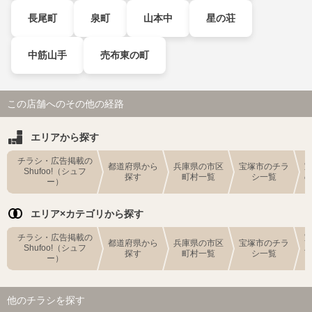
長尾町
泉町
山本中
星の荘
中筋山手
売布東の町
この店舗へのその他の経路
エリアから探す
チラシ・広告掲載の
都道府県から
兵庫県の市区
宝塚市のチラ
Shufoo!（シュフ
探す
町村一覧
シ一覧
ー）
エリア×カテゴリから探す
チラシ・広告掲載の
都道府県から
兵庫県の市区
宝塚市のチラ
Shufoo!（シュフ
探す
町村一覧
シ一覧
ー）
他のチラシを探す