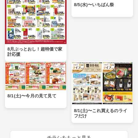
8/5(水)〜いちばん祭
8月ぶっとおし！超特価で家
計応援
8/1(土)〜今月の見て見て
8/1(土)〜これ買えるのライ
フだけ
チラシをもっと見る