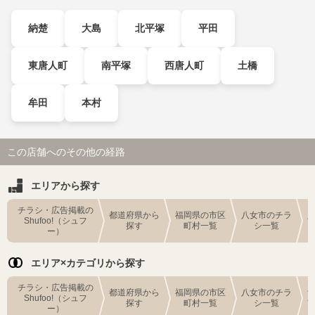
納楚
大島
北平塚
平田
東唐人町
南平塚
西唐人町
土橋
牟田
本村
この店舗へのその他の経路
エリアから探す
チラシ・広告掲載の
都道府県から
福岡県の市区
八女市のチラ
Shufoo!（シュフ
探す
町村一覧
シ一覧
ー）
エリア×カテゴリから探す
チラシ・広告掲載の
都道府県から
福岡県の市区
八女市のチラ
Shufoo!（シュフ
探す
町村一覧
シ一覧
ー）