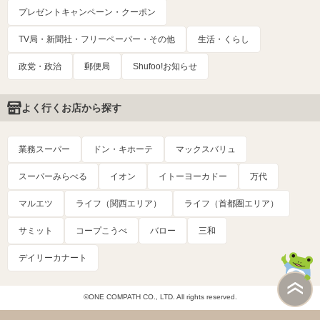
プレゼントキャンペーン・クーポン
TV局・新聞社・フリーペーパー・その他
生活・くらし
政党・政治
郵便局
Shufoo!お知らせ
よく行くお店から探す
業務スーパー
ドン・キホーテ
マックスバリュ
スーパーみらべる
イオン
イトーヨーカドー
万代
マルエツ
ライフ（関西エリア）
ライフ（首都圏エリア）
サミット
コープこうべ
バロー
三和
デイリーカナート
©ONE COMPATH CO., LTD. All rights reserved.