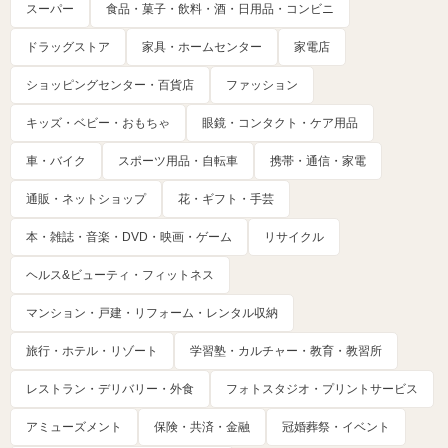
スーパー
食品・菓子・飲料・酒・日用品・コンビニ
ドラッグストア
家具・ホームセンター
家電店
ショッピングセンター・百貨店
ファッション
キッズ・ベビー・おもちゃ
眼鏡・コンタクト・ケア用品
車・バイク
スポーツ用品・自転車
携帯・通信・家電
通販・ネットショップ
花・ギフト・手芸
本・雑誌・音楽・DVD・映画・ゲーム
リサイクル
ヘルス&ビューティ・フィットネス
マンション・戸建・リフォーム・レンタル収納
旅行・ホテル・リゾート
学習塾・カルチャー・教育・教習所
レストラン・デリバリー・外食
フォトスタジオ・プリントサービス
アミューズメント
保険・共済・金融
冠婚葬祭・イベント