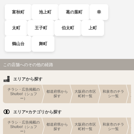
富秋町
池上町
葛の葉町
幸
太町
王子町
伯太町
上町
鶴山台
舞町
この店舗へのその他の経路
エリアから探す
チラシ・広告掲載の
都道府県から
大阪府の市区
和泉市のチラ
Shufoo!（シュフ
探す
町村一覧
シ一覧
ー）
エリア×カテゴリから探す
チラシ・広告掲載の
都道府県から
大阪府の市区
和泉市のチラ
Shufoo!（シュフ
探す
町村一覧
シ一覧
ー）