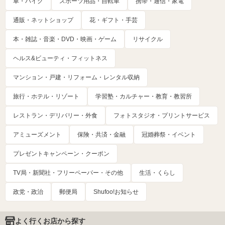
車・バイク
スポーツ用品・自転車
携帯・通信・家電
通販・ネットショップ
花・ギフト・手芸
本・雑誌・音楽・DVD・映画・ゲーム
リサイクル
ヘルス&ビューティ・フィットネス
マンション・戸建・リフォーム・レンタル収納
旅行・ホテル・リゾート
学習塾・カルチャー・教育・教習所
レストラン・デリバリー・外食
フォトスタジオ・プリントサービス
アミューズメント
保険・共済・金融
冠婚葬祭・イベント
プレゼントキャンペーン・クーポン
TV局・新聞社・フリーペーパー・その他
生活・くらし
政党・政治
郵便局
Shufoo!お知らせ
よく行くお店から探す