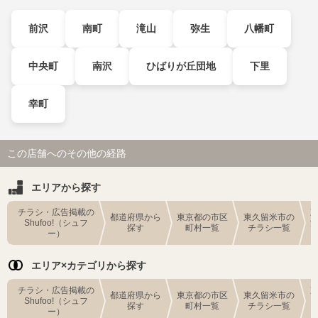
前沢
南町
滝山
弥生
八幡町
中央町
南沢
ひばりが丘団地
下里
幸町
この店舗へのその他の経路
エリアから探す
チラシ・広告掲載の
都道府県から
東京都の市区
東久留米市の
Shufoo!（シュフ
探す
町村一覧
チラシ一覧
ー）
エリア×カテゴリから探す
チラシ・広告掲載の
都道府県から
東京都の市区
東久留米市の
Shufoo!（シュフ
探す
町村一覧
チラシ一覧
ー）