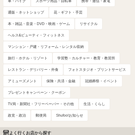
車・バイク
スポーツ用品・自転車
携帯・通信・家電
通販・ネットショップ
花・ギフト・手芸
本・雑誌・音楽・DVD・映画・ゲーム
リサイクル
ヘルス&ビューティ・フィットネス
マンション・戸建・リフォーム・レンタル収納
旅行・ホテル・リゾート
学習塾・カルチャー・教育・教習所
レストラン・デリバリー・外食
フォトスタジオ・プリントサービス
アミューズメント
保険・共済・金融
冠婚葬祭・イベント
プレゼントキャンペーン・クーポン
TV局・新聞社・フリーペーパー・その他
生活・くらし
政党・政治
郵便局
Shufoo!お知らせ
よく行くお店から探す