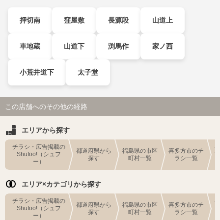
押切南
窪屋敷
長源段
山道上
車地蔵
山道下
渕馬作
家ノ西
小荒井道下
太子堂
この店舗へのその他の経路
エリアから探す
チラシ・広告掲載の
都道府県から
福島県の市区
喜多方市のチ
Shufoo!（シュフ
探す
町村一覧
ラシ一覧
ー）
エリア×カテゴリから探す
チラシ・広告掲載の
都道府県から
福島県の市区
喜多方市のチ
Shufoo!（シュフ
探す
町村一覧
ラシ一覧
ー）