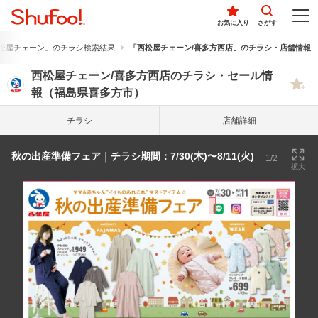
お気に入り
さがす
松屋チェーン」のチラシ検索結果
「西松屋チェーン/喜多方西店」のチラシ・店舗情報
西松屋チェーン/喜多方西店のチラシ・セール情
報（福島県喜多方市）
チラシ
店舗詳細
秋の出産準備フェア｜チラシ期間：7/30(木)〜8/11(火)
1/2
拡大