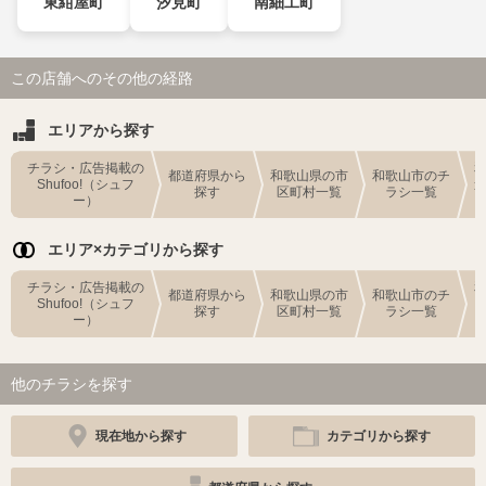
東紺屋町
汐見町
南細工町
この店舗へのその他の経路
エリアから探す
チラシ・広告掲載の
都道府県から
和歌山県の市
和歌山市のチ
Shufoo!（シュフ
探す
区町村一覧
ラシ一覧
ー）
エリア×カテゴリから探す
チラシ・広告掲載の
都道府県から
和歌山県の市
和歌山市のチ
Shufoo!（シュフ
探す
区町村一覧
ラシ一覧
ー）
他のチラシを探す
現在地から探す
カテゴリから探す