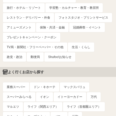
旅行・ホテル・リゾート
学習塾・カルチャー・教育・教習所
レストラン・デリバリー・外食
フォトスタジオ・プリントサービス
アミューズメント
保険・共済・金融
冠婚葬祭・イベント
プレゼントキャンペーン・クーポン
TV局・新聞社・フリーペーパー・その他
生活・くらし
政党・政治
郵便局
Shufoo!お知らせ
よく行くお店から探す
業務スーパー
ドン・キホーテ
マックスバリュ
スーパーみらべる
イオン
イトーヨーカドー
万代
マルエツ
ライフ（関西エリア）
ライフ（首都圏エリア）