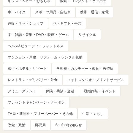
キッズ・ベビー・おもちゃ
眼鏡・コンタクト・ケア用品
車・バイク
スポーツ用品・自転車
携帯・通信・家電
通販・ネットショップ
花・ギフト・手芸
本・雑誌・音楽・DVD・映画・ゲーム
リサイクル
ヘルス&ビューティ・フィットネス
マンション・戸建・リフォーム・レンタル収納
旅行・ホテル・リゾート
学習塾・カルチャー・教育・教習所
レストラン・デリバリー・外食
フォトスタジオ・プリントサービス
アミューズメント
保険・共済・金融
冠婚葬祭・イベント
プレゼントキャンペーン・クーポン
TV局・新聞社・フリーペーパー・その他
生活・くらし
政党・政治
郵便局
Shufoo!お知らせ