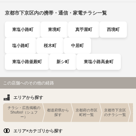
京都市下京区内の携帯・通信・家電チラシ一覧
東塩小路町
東境町
真苧屋町
西境町
塩小路町
桜木町
中居町
東塩小路釜殿町
新シ町
東塩小路高倉町
この店舗へのその他の経路
エリアから探す
チラシ・広告掲載の
都道府県から
京都府の市区
京都市下京区
Shufoo!（シュフ
探す
町村一覧
のチラシ一覧
ー）
エリア×カテゴリから探す