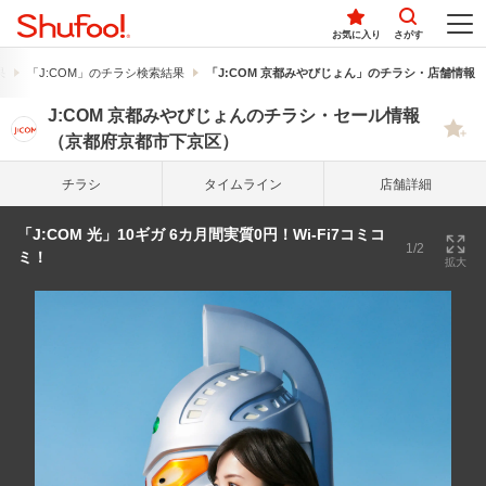
お気に入り
さがす
果
「J:COM」のチラシ検索結果
「J:COM 京都みやびじょん」のチラシ・店舗情報
J:COM 京都みやびじょんのチラシ・セール情報
（京都府京都市下京区）
チラシ
タイム
ライン
店舗詳細
「J:COM 光」10ギガ 6カ月間実質0円！Wi-Fi7コミコ
1/2
ミ！
拡大