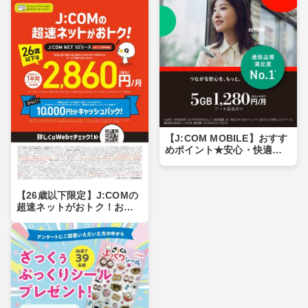
【J:COM MOBILE】おすす
めポイント★安心・快適に
つながる！
【26歳以下限定】J:COMの
超速ネットがおトク！おう
ちのWi-Fi環境をもっと快適
に！