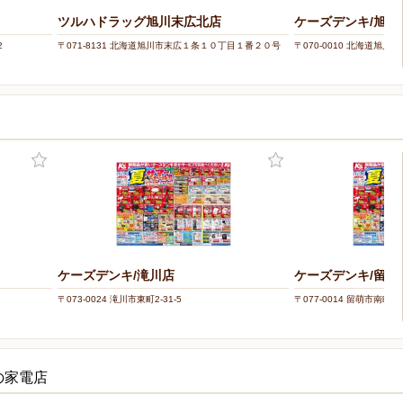
ツルハドラッグ旭川末広北店
ケーズデンキ/旭川
2
〒071-8131 北海道旭川市末広１条１０丁目１番２０号
〒070-0010 北海道旭川市大
ケーズデンキ/滝川店
ケーズデンキ/留萌
〒073-0024 滝川市東町2-31-5
〒077-0014 留萌市南町3-
の家電店