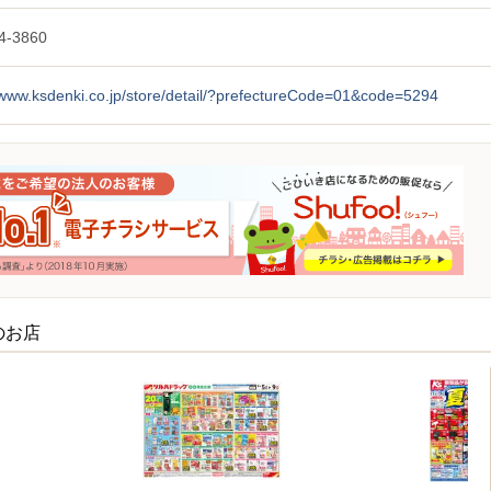
4-3860
/www.ksdenki.co.jp/store/detail/?prefectureCode=01&code=5294
のお店