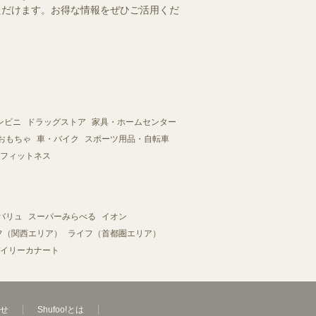
いただけます。お得な情報をぜひご活用くだ
ンビニ
ドラッグストア
家具・ホームセンター
おもちゃ
車・バイク
スポーツ用品・自転車
フィットネス
バリュ
スーパーみらべる
イオン
フ（関西エリア）
ライフ（首都圏エリア）
イリーカナート
せ
Shufoo!とは