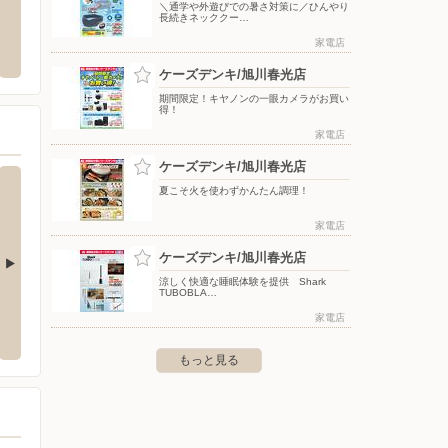
＼通学や外遊びでの暑さ対策に／ひんやり
長続きネッククー…
大雪通店
ウエスタン/川端
ツルハ
家電店
雪通1-482-27
〒070-0817 北海道旭川市川端町7条10
〒070-
ケーズデンキ/旭川春光店
期間限定！キヤノンの一眼カメラがお買い
得！
家電店
ケーズデンキ/旭川春光店
夏こそ火を使わずかんたん調理！
家電店
ケーズデンキ/旭川春光店
涼しく快適な睡眠体験を提供 Shark
TUBOBLA…
パワフル館
ケーズデンキ/名寄店
ケーズ
家電店
43
〒096-0072 名寄市豊栄196-110
〒068-
もっと見る