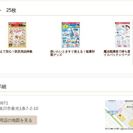
 25枚
えて安心！防災用品特集
使いたいときすぐ使える！猛暑対
魔法瓶構造で持ち運ぶ
策グッズ
イスパックシリーズ
詳細
0871
川市春光1条7-2-10
周辺の地図を見る