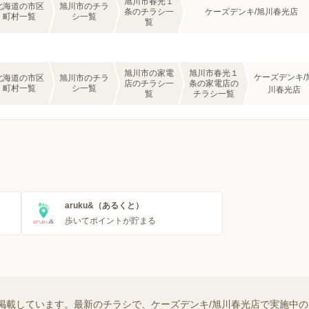
旭川市春光１
北海道の市区
旭川市のチラ
条のチラシ一
ケーズデンキ/旭川春光店
町村一覧
シ一覧
覧
旭川市の家電
旭川市春光１
ケーズデンキ/
北海道の市区
旭川市のチラ
店のチラシ一
条の家電店の
町村一覧
シ一覧
川春光店
覧
チラシ一覧
aruku&（あるくと）
歩いてポイントが貯まる
掲載しています。最新のチラシで、ケーズデンキ/旭川春光店で実施中