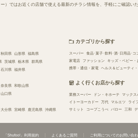
（シュフー）ではお近くの店舗で使える最新のチラシ情報を、手軽にご確認
カテゴリから探す
スーパー
食品･菓子･飲料･酒･日用品･コ
秋田県
山形県
福島県
家電店
ファッション
キッズ・ベビー・
県
茨城県
栃木県
群馬県
携帯・通信・家電
ヘルス＆ビューティ・
石川県
福井県
よく行くお店から探す
奈良県
和歌山県
山口県
業務スーパー
ドン・キホーテ
マックス
イトーヨーカドー
万代
マルエツ
ライ
サミット
コープこうべ
バロー
三和
デ
大分県
宮崎県
鹿児島県
沖縄県
「Shufoo!」利用規約
よくあるご質問
ご利用についてのお問い合わ