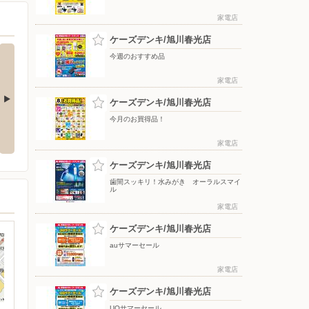
家電店
ケーズデンキ/旭川春光店
今週のおすすめ品
家電店
ケーズデンキ/旭川春光店
今月のお買得品！
氷のう ア
ReFaで毎日のケアをもっと上質
アーティストの想いに満ちる音。
に！
WF-1000X M6
家電店
ケーズデンキ/旭川春光店
歯間スッキリ！水みがき オーラルスマイ
ル
家電店
ケーズデンキ/旭川春光店
auサマーセール
家電店
ケーズデンキ/旭川春光店
UQサマーセール