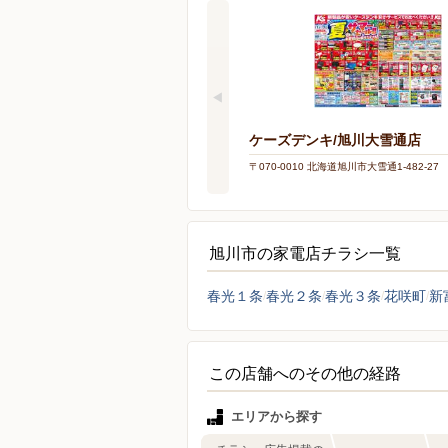
ケーズデンキ/旭川大雪通店
〒070-0010 北海道旭川市大雪通1-482-27
旭川市の家電店チラシ一覧
春光１条
春光２条
春光３条
花咲町
新
この店舗へのその他の経路
エリアから探す