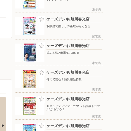
家電店
ケーズデンキ/旭川春光店
双眼鏡で推しとの距離が近くなる
家電店
ケーズデンキ/旭川春光店
歯のお悩み解決に Oral-B
家電店
ケーズデンキ/旭川春光店
備えて安心！防災用品特集
家電店
ケーズデンキ/旭川春光店
セキュリティソフトで“ネット詐欺トラブ
ル”から守る！
家電店
ケーズデンキ/旭川春光店