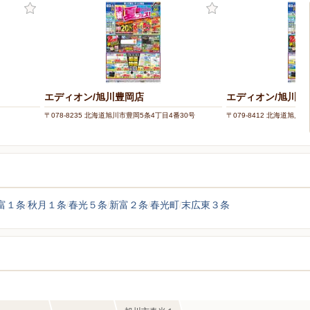
エディオン/旭川豊岡店
エディオン/旭川永
〒078-8235 北海道旭川市豊岡5条4丁目4番30号
〒079-8412 北海道旭川
富１条
秋月１条
春光５条
新富２条
春光町
末広東３条