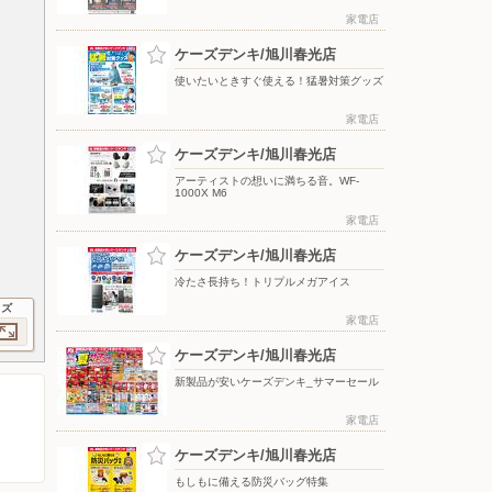
家電店
ケーズデンキ/旭川春光店
使いたいときすぐ使える！猛暑対策グッズ
家電店
ケーズデンキ/旭川春光店
アーティストの想いに満ちる音。WF-
1000X M6
家電店
ケーズデンキ/旭川春光店
冷たさ長持ち！トリプルメガアイス
イズ
家電店
ケーズデンキ/旭川春光店
新製品が安いケーズデンキ_サマーセール
家電店
ケーズデンキ/旭川春光店
もしもに備える防災バッグ特集