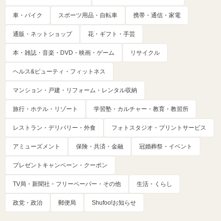
車・バイク
スポーツ用品・自転車
携帯・通信・家電
通販・ネットショップ
花・ギフト・手芸
本・雑誌・音楽・DVD・映画・ゲーム
リサイクル
ヘルス&ビューティ・フィットネス
マンション・戸建・リフォーム・レンタル収納
旅行・ホテル・リゾート
学習塾・カルチャー・教育・教習所
レストラン・デリバリー・外食
フォトスタジオ・プリントサービス
アミューズメント
保険・共済・金融
冠婚葬祭・イベント
プレゼントキャンペーン・クーポン
TV局・新聞社・フリーペーパー・その他
生活・くらし
政党・政治
郵便局
Shufoo!お知らせ