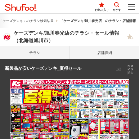
お気に入り
さがす
「ケーズデンキ」のチラシ検索結果
「ケーズデンキ/旭川春光店」のチラシ・店舗情報
ケーズデンキ/旭川春光店のチラシ・セール情報
（北海道旭川市）
チラシ
店舗詳細
新製品が安いケーズデンキ_夏得セール
1/2
拡大