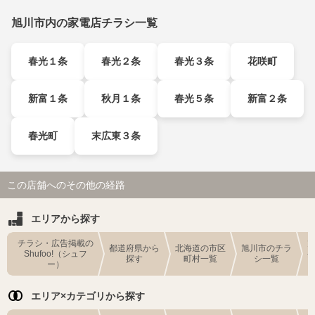
旭川市内の家電店チラシ一覧
春光１条
春光２条
春光３条
花咲町
新富１条
秋月１条
春光５条
新富２条
春光町
末広東３条
この店舗へのその他の経路
エリアから探す
チラシ・広告掲載の
都道府県から
北海道の市区
旭川市のチラ
Shufoo!（シュフ
探す
町村一覧
シ一覧
ー）
エリア×カテゴリから探す