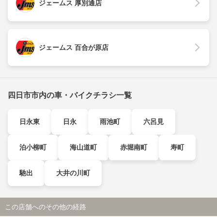
ジェームス 厚別通店
ジェームス 百合が原店
四日市市内の車・バイクチラシ一覧
日永東
日永
雨池町
六呂見
泊小柳町
海山道町
赤堀南町
寿町
馳出
大井の川町
この店舗へのその他の経路