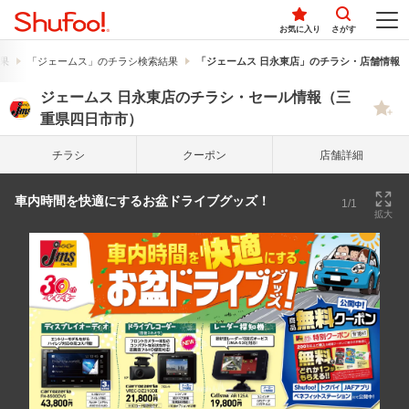
お気に入り
さがす
果
「ジェームス」のチラシ検索結果
「ジェームス 日永東店」のチラシ・店舗情報
ジェームス 日永東店のチラシ・セール情報（三
重県四日市市）
チラシ
クーポン
店舗詳細
車内時間を快適にするお盆ドライブグッズ！
1/1
拡大