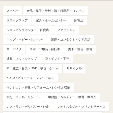
スーパー
食品・菓子・飲料・酒・日用品・コンビニ
ドラッグストア
家具・ホームセンター
家電店
ショッピングセンター・百貨店
ファッション
キッズ・ベビー・おもちゃ
眼鏡・コンタクト・ケア用品
車・バイク
スポーツ用品・自転車
携帯・通信・家電
通販・ネットショップ
花・ギフト・手芸
本・雑誌・音楽・DVD・映画・ゲーム
リサイクル
ヘルス&ビューティ・フィットネス
マンション・戸建・リフォーム・レンタル収納
旅行・ホテル・リゾート
学習塾・カルチャー・教育・教習所
レストラン・デリバリー・外食
フォトスタジオ・プリントサービス