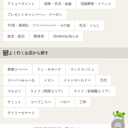
アミューズメント
保険・共済・金融
冠婚葬祭・イベント
プレゼントキャンペーン・クーポン
TV局・新聞社・フリーペーパー・その他
生活・くらし
政党・政治
郵便局
Shufoo!お知らせ
よく行くお店から探す
業務スーパー
ドン・キホーテ
マックスバリュ
スーパーみらべる
イオン
イトーヨーカドー
万代
マルエツ
ライフ（関西エリア）
ライフ（首都圏エリア）
サミット
コープこうべ
バロー
三和
デイリーカナート