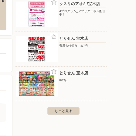
クスリのアオキ/宝木店
dプログラム_アプリクーポン配信
林店
ジェームス 千波店
ジェー
中！
616-1
〒310-0851 水戸市千波町1888-1
〒300-0
とりせん 宝木店
青果大特価市 8/7号_
とりせん 宝木店
8/7号_
もっと見る