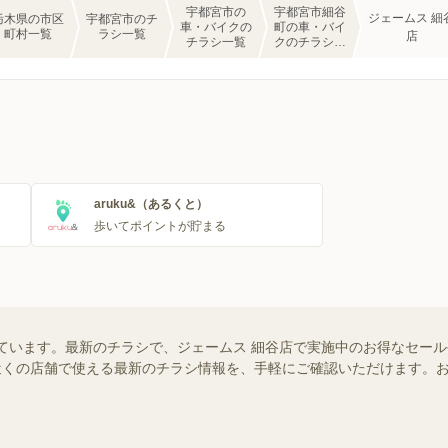
宇都宮市の
宇都宮市細谷
ジェームス 細
栃木県の市区
宇都宮市のチ
車・バイクの
町の車・バイ
町村一覧
ラシ一覧
店
チラシ一覧
クのチラシ一
覧
aruku&（あるくと）
歩いてポイントが貯まる
ています。最新のチラシで、ジェームス 細谷店で実施中のお得なセー
ではお近くの店舗で使える最新のチラシ情報を、手軽にご確認いただけます