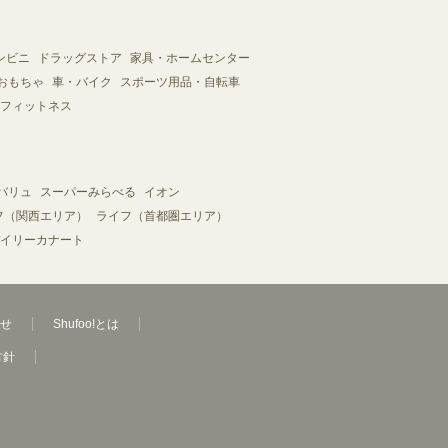
ンビニ
ドラッグストア
家具・ホームセンター
おもちゃ
車・バイク
スポーツ用品・自転車
フィットネス
バリュ
スーパーみらべる
イオン
フ（関西エリア）
ライフ（首都圏エリア）
イリーカナート
せ
Shufoo!とは
方針