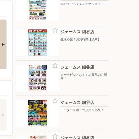
車のエアコンメンテナンス！
ジェームス 細谷店
生活応援！お買得祭【洗車】
め商品のご紹
クルマの健康診断はお済みです
ルーフキャリア30周年特別価格！
か？
ジェームス 細谷店
カーナビなどおすすめ商品のご紹
介！
ジェームス 細谷店
モータースポーツファン必見！
ジェームス 細谷店