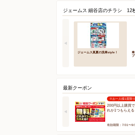
ジェームス 細谷店のチラシ 12
ジェームス真夏の洗車style！
車
ブ
最新クーポン
※お一人様1度限
200円以上購買
れか1つもらえる
有効期限：7/31〜9/