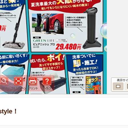
表示サ
yle！