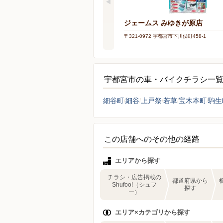
ジェームス みゆきが原店
〒321-0972 宇都宮市下川俣町458-1
宇都宮市の車・バイクチラシ一
細谷町
細谷
上戸祭
若草
宝木本町
駒生
この店舗へのその他の経路
エリアから探す
チラシ・広告掲載の
都道府県から
Shufoo!（シュフ
探す
ー）
エリア×カテゴリから探す