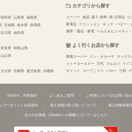
カテゴリから探す
スーパー
食品･菓子･飲料･酒･日用品･コ
秋田県
山形県
福島県
家電店
ファッション
キッズ・ベビー・
県
茨城県
栃木県
群馬県
携帯・通信・家電
ヘルス＆ビューティ・
石川県
福井県
よく行くお店から探す
奈良県
和歌山県
山口県
業務スーパー
ドン・キホーテ
マックス
イトーヨーカドー
万代
マルエツ
ライ
サミット
コープこうべ
バロー
三和
デ
大分県
宮崎県
鹿児島県
沖縄県
「Shufoo!」利用規約
よくあるご質問
ご利用についてのお問い合わ
ュフーポイント会員規約
個人情報の取り扱いについて
個人情報保護
法人のお客様（Shufoo!への掲載について）はこちら