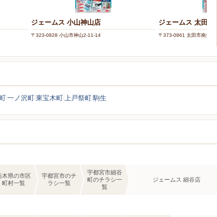
ジェームス 小山神山店
ジェームス 太田高
〒323-0828 小山市神山2-11-14
〒373-0861 太田市南矢島町
覧
町
一ノ沢町
東宝木町
上戸祭町
駒生
宇都宮市細谷
栃木県の市区
宇都宮市のチ
町のチラシ一
ジェームス 細谷店
町村一覧
ラシ一覧
覧