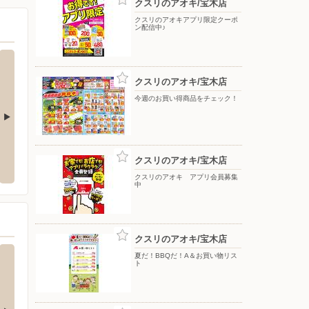
クスリのアオキ/宝木店
クスリのアオキアプリ限定クーポ
ン配信中♪
クスリのアオキ/宝木店
今週のお買い得商品をチェック！
クランド宇都宮南店
nosh（ナッシュ）ヘルシー・糖質と塩
ヤマダ
分に配慮した宅配食サイト
クスリのアオキ/宝木店
宮市江曽島本町22-8
〒322-
〒000-0000
クスリのアオキ アプリ会員募集
中
クスリのアオキ/宝木店
夏だ！BBQだ！A＆お買い物リス
ト