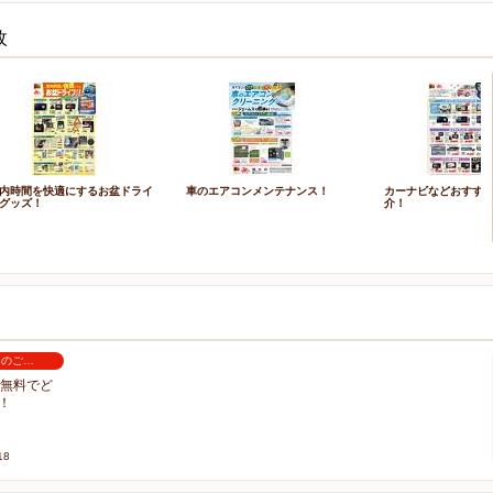
枚
内時間を快適にするお盆ドライ
車のエアコンメンテナンス！
カーナビなどおすす
グッズ！
介！
りのご…
で無料でど
！
18