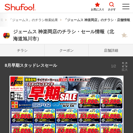
お気に入り
さがす
果
「ジェームス」のチラシ検索結果
「ジェームス 神楽岡店」のチラシ・店舗情報
ジェームス 神楽岡店のチラシ・セール情報（北
海道旭川市）
チラシ
クーポン
店舗詳細
8月早期スタッドレスセール
1/2
拡大