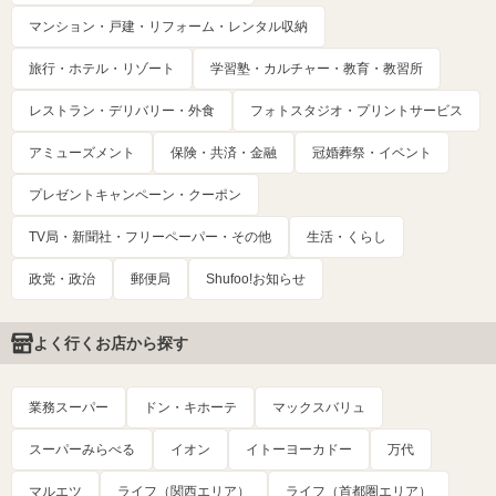
マンション・戸建・リフォーム・レンタル収納
旅行・ホテル・リゾート
学習塾・カルチャー・教育・教習所
レストラン・デリバリー・外食
フォトスタジオ・プリントサービス
アミューズメント
保険・共済・金融
冠婚葬祭・イベント
プレゼントキャンペーン・クーポン
TV局・新聞社・フリーペーパー・その他
生活・くらし
政党・政治
郵便局
Shufoo!お知らせ
よく行くお店から探す
業務スーパー
ドン・キホーテ
マックスバリュ
スーパーみらべる
イオン
イトーヨーカドー
万代
マルエツ
ライフ（関西エリア）
ライフ（首都圏エリア）