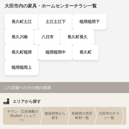
大田市内の家具・ホームセンターチラシ一覧
長久町土江
土江土江下
稲用稲用下
長久川南
八日市
長久町長久
長久町稲用
稲用稲用中
長久町
稲用稲用上
この店舗へのその他の経路
エリアから探す
チラシ・広告掲載の
都道府県から
島根県の市区
大田市のチラ
Shufoo!（シュフ
探す
町村一覧
シ一覧
ー）