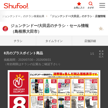
お気に入り
さがす
「ジュンテンドー」のチラシ検索結果
「ジュンテンドー/大田店」のチラシ・店舗情報
ジュンテンドー/大田店のチラシ・セール情報
（島根県大田市）
チラシ
タイム
ライン
店舗詳細
8月のプラスポイント商品
1/1
拡大
掲載期間：2026/07/30～2026/08/31
（有効期限はチラシの記載をご確認下さい）