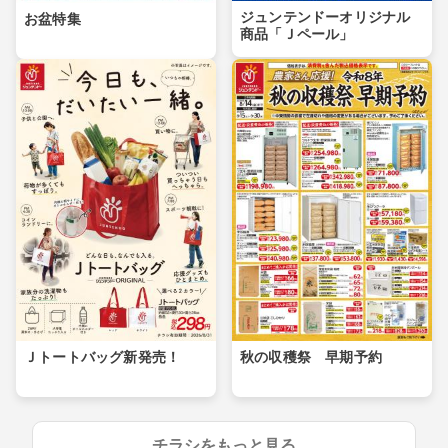
ジュンテンドーオリジナル
お盆特集
商品「Ｊペール」
Ｊトートバッグ新発売！
秋の収穫祭 早期予約
チラシをもっと見る