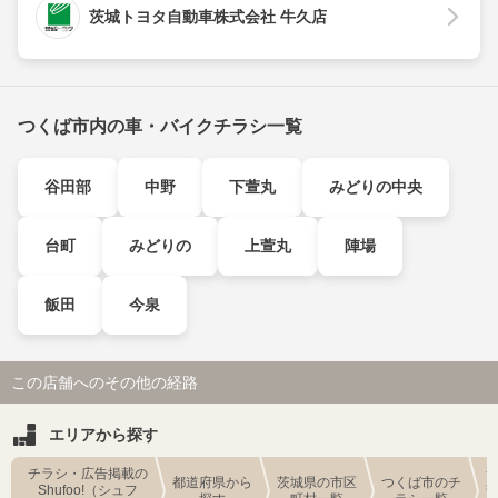
茨城トヨタ自動車株式会社 牛久店
つくば市内の車・バイクチラシ一覧
谷田部
中野
下萱丸
みどりの中央
台町
みどりの
上萱丸
陣場
飯田
今泉
この店舗へのその他の経路
エリアから探す
チラシ・広告掲載の
都道府県から
茨城県の市区
つくば市のチ
Shufoo!（シュフ