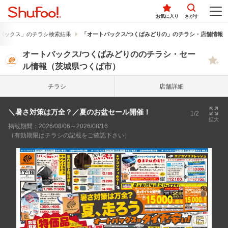
お気に入り
さがす
バックス」のチラシ検索結果
「オートバックス/つくばみどりの」のチラシ・店舗情報
オートバックス/つくばみどりののチラシ・セー
ル情報（茨城県つくば市）
チラシ
店舗詳細
＼暑さ対策は万全？／夏のお盆セール開催！
1/2
拡大
掲載期間：2026/08/06～2026/08/16
（有効期限はチラシの記載をご確認下さい）