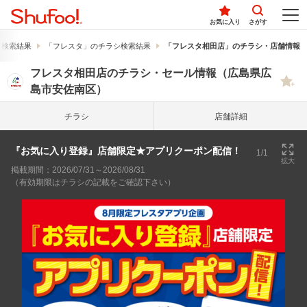
お気に入り
さがす
シ検索結果
「フレスタ」のチラシ検索結果
「フレスタ相田店」のチラシ・店舗情報
フレスタ相田店のチラシ・セール情報（広島県広
島市安佐南区）
チラシ
店舗詳細
『お気に入り登録』店舗限定★アプリクーポン配信！
1/1
拡大
掲載期間：2026/07/31～2026/08/31
（有効期限はチラシの記載をご確認下さい）