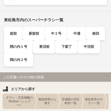
東松島市内のスーパーチラシ一覧
舘前
新舘前
中２号
中浦
南四
関の内１号
東沼前
下新丁
中沼前
関の内２号
この店舗へのその他の経路
エリアから探す
チラシ・広告掲載の
都道府県から
宮城県の市区
東松島市のチ
Shufoo!（シュフ
探す
町村一覧
ラシ一覧
ー）