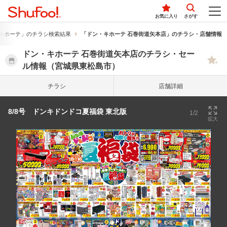
お気に入り
さがす
キホーテ」のチラシ検索結果
「ドン・キホーテ 石巻街道矢本店」のチラシ・店舗情報
ドン・キホーテ 石巻街道矢本店のチラシ・セー
ル情報（宮城県東松島市）
チラシ
店舗詳細
8/8号 ドンキドンドコ夏福袋 東北版
1/2
拡大