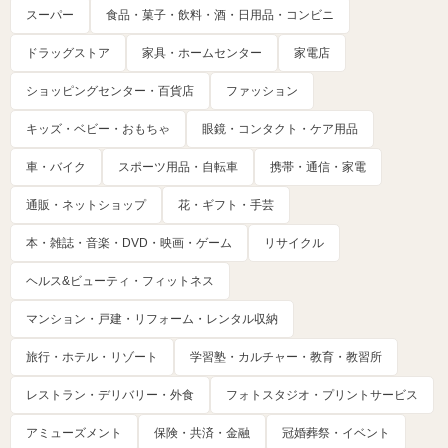
スーパー
食品・菓子・飲料・酒・日用品・コンビニ
ドラッグストア
家具・ホームセンター
家電店
ショッピングセンター・百貨店
ファッション
キッズ・ベビー・おもちゃ
眼鏡・コンタクト・ケア用品
車・バイク
スポーツ用品・自転車
携帯・通信・家電
通販・ネットショップ
花・ギフト・手芸
本・雑誌・音楽・DVD・映画・ゲーム
リサイクル
ヘルス&ビューティ・フィットネス
マンション・戸建・リフォーム・レンタル収納
旅行・ホテル・リゾート
学習塾・カルチャー・教育・教習所
レストラン・デリバリー・外食
フォトスタジオ・プリントサービス
アミューズメント
保険・共済・金融
冠婚葬祭・イベント