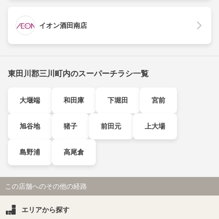
イオン酒田南店
東田川郡三川町内のスーパーチラシ一覧
大堰端
和田庫
下堀田
宮前
旭谷地
猪子
前田元
上大場
島野浦
高尾倉
この店舗へのその他の経路
エリアから探す