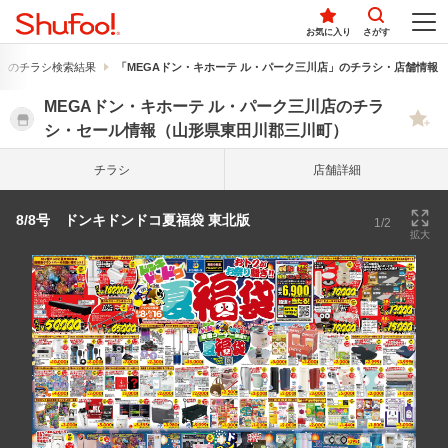
お気に入り
さがす
」のチラシ検索結果
「MEGAドン・キホーテ ル・パーク三川店」のチラシ・店舗情報
MEGAドン・キホーテ ル・パーク三川店のチラ
シ・セール情報（山形県東田川郡三川町）
チラシ
店舗詳細
8/8号 ドンキドンドコ夏福袋 東北版
1/2
拡大