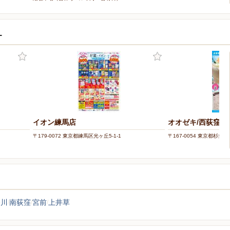
ー
イオン練馬店
オオゼキ/西荻窪店
〒179-0072 東京都練馬区光ヶ丘5-1-1
〒167-0054 東京都杉並区松
今川
南荻窪
宮前
上井草