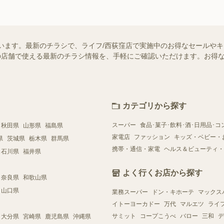
います。最新のチラシで、ライフ/西荻窪店で実施中のお得なセールや
お近くの店舗で使える最新のチラシ情報を、手軽にご確認いただけます。お
カテゴリから探す
スーパー
食品･菓子･飲料･酒･日用品･コ
秋田県
山形県
福島県
家電店
ファッション
キッズ・ベビー・
県
茨城県
栃木県
群馬県
携帯・通信・家電
ヘルス＆ビューティ・
石川県
福井県
よく行くお店から探す
奈良県
和歌山県
山口県
業務スーパー
ドン・キホーテ
マックス
イトーヨーカドー
万代
マルエツ
ライ
サミット
コープこうべ
バロー
三和
デ
大分県
宮崎県
鹿児島県
沖縄県