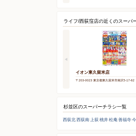
ライフ/西荻窪店の近くのスーパ
イオン東久留米店
〒203-0023 東京都東久留米市南沢5-17-62
杉並区のスーパーチラシ一覧
西荻北
西荻南
上荻
桃井
松庵
善福寺