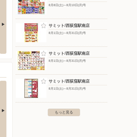
8月8日(土)～8月10日(月)号
サミット/西荻窪駅南店
8月1日(土)～8月31日(月)号
クランド大泉学園店P
ノジマ/三鷹東八店
オリン
〒182-0012 東京都調布市深大寺東町8-33-1
〒168-
大泉学園町4-27-21
サミット/西荻窪駅南店
8月1日(土)～8月31日(月)号
サミット/西荻窪駅南店
8月1日(土)～8月31日(月)号
もっと見る
ライフ/石神井公園店
ライフ
井台2-6-8駐車場60台（無料）
〒177-0041 練馬区石神井町4-3-2駐車場42台（有料）
〒178-
料）