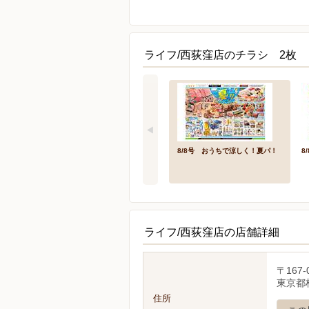
ライフ/西荻窪店のチラシ 2枚
8/8号 おうちで涼しく！夏パ！
8
ライフ/西荻窪店の店舗詳細
〒167-
東京都杉
住所