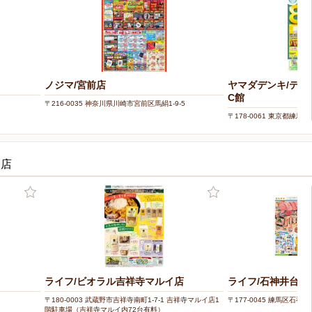
ノジマ/宮前店
ヤマダデンキ/テッ
C館
〒216-0035 神奈川県川崎市宮前区馬絹1-9-5
〒178-0061 東京都練馬区
お店
ライフ/ビオラル吉祥寺マルイ店
ライフ/石神井台店
〒180-0003 武蔵野市吉祥寺南町1-7-1 吉祥寺マルイ店1
〒177-0045 練馬区石神
階駐車場（吉祥寺マルイ内72台有料）