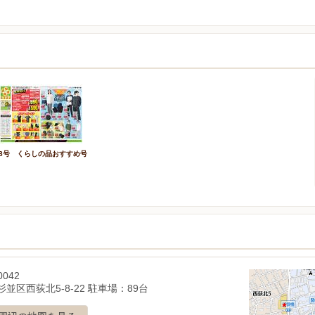
/8号 くらしの品おすすめ号
0042
並区西荻北5-8-22 駐車場：89台