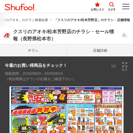
お気に入り
さがす
スリのアオキ」のチラシ検索結果
「クスリのアオキ/松本芳野店」のチラシ・店舗情報
クスリのアオキ/松本芳野店のチラシ・セール情
報（長野県松本市）
チラシ
店舗詳細
今週のお買い得商品をチェック！
1/2
拡大
掲載期間：2026/08/04～2026/08/16
（有効期限はチラシの記載をご確認下さい）