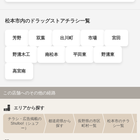
松本市内のドラッグストアチラシ一覧
芳野
双葉
出川町
市場
宮田
野溝木工
南松本
平田東
野溝東
高宮南
この店舗へのその他の経路
エリアから探す
チラシ・広告掲載の
都道府県から
長野県の市区
松本市のチラ
Shufoo!（シュフ
探す
町村一覧
シ一覧
ー）