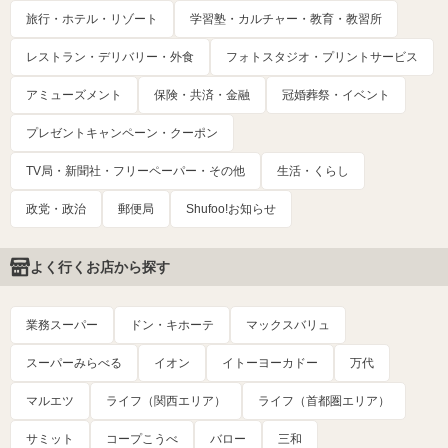
旅行・ホテル・リゾート
学習塾・カルチャー・教育・教習所
レストラン・デリバリー・外食
フォトスタジオ・プリントサービス
アミューズメント
保険・共済・金融
冠婚葬祭・イベント
プレゼントキャンペーン・クーポン
TV局・新聞社・フリーペーパー・その他
生活・くらし
政党・政治
郵便局
Shufoo!お知らせ
よく行くお店から探す
業務スーパー
ドン・キホーテ
マックスバリュ
スーパーみらべる
イオン
イトーヨーカドー
万代
マルエツ
ライフ（関西エリア）
ライフ（首都圏エリア）
サミット
コープこうべ
バロー
三和