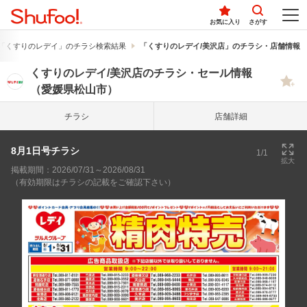
お気に入り
さがす
「くすりのレデイ」のチラシ検索結果
「くすりのレデイ/美沢店」のチラシ・店舗情報
くすりのレデイ/美沢店のチラシ・セール情報
（愛媛県松山市）
チラシ
店舗詳細
8月1日号チラシ
1/1
拡大
掲載期間：2026/07/31～2026/08/31
（有効期限はチラシの記載をご確認下さい）