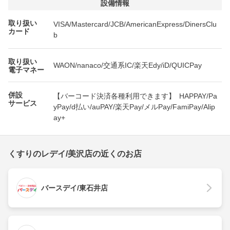
設備情報
取り扱い
VISA/Mastercard/JCB/AmericanExpress/DinersClu
カード
b
取り扱い
WAON/nanaco/交通系IC/楽天Edy/iD/QUICPay
電子マネー
併設
【バーコード決済各種利用できます】 HAPPAY/Pa
サービス
yPay/d払い/auPAY/楽天Pay/メルPay/FamiPay/Alip
ay+
くすりのレデイ/美沢店の近くのお店
バースデイ/東石井店