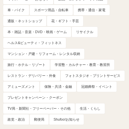
車・バイク
スポーツ用品・自転車
携帯・通信・家電
通販・ネットショップ
花・ギフト・手芸
本・雑誌・音楽・DVD・映画・ゲーム
リサイクル
ヘルス&ビューティ・フィットネス
マンション・戸建・リフォーム・レンタル収納
旅行・ホテル・リゾート
学習塾・カルチャー・教育・教習所
レストラン・デリバリー・外食
フォトスタジオ・プリントサービス
アミューズメント
保険・共済・金融
冠婚葬祭・イベント
プレゼントキャンペーン・クーポン
TV局・新聞社・フリーペーパー・その他
生活・くらし
政党・政治
郵便局
Shufoo!お知らせ