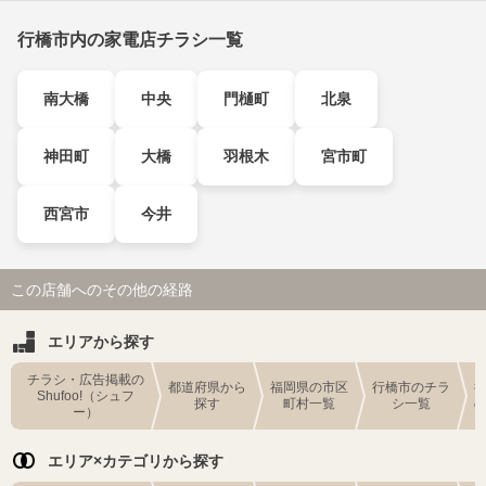
行橋市内の家電店チラシ一覧
南大橋
中央
門樋町
北泉
神田町
大橋
羽根木
宮市町
西宮市
今井
この店舗へのその他の経路
エリアから探す
チラシ・広告掲載の
都道府県から
福岡県の市区
行橋市のチラ
Shufoo!（シュフ
探す
町村一覧
シ一覧
ー）
エリア×カテゴリから探す