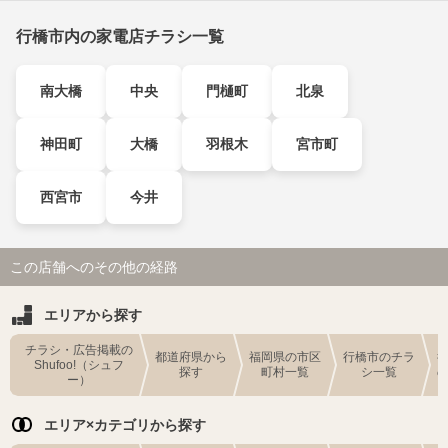
行橋市内の家電店チラシ一覧
南大橋
中央
門樋町
北泉
神田町
大橋
羽根木
宮市町
西宮市
今井
この店舗へのその他の経路
エリアから探す
チラシ・広告掲載の
都道府県から
福岡県の市区
行橋市のチラ
Shufoo!（シュフ
探す
町村一覧
シ一覧
ー）
エリア×カテゴリから探す