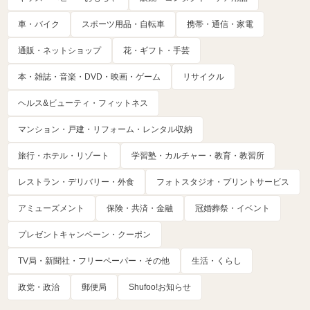
車・バイク
スポーツ用品・自転車
携帯・通信・家電
通販・ネットショップ
花・ギフト・手芸
本・雑誌・音楽・DVD・映画・ゲーム
リサイクル
ヘルス&ビューティ・フィットネス
マンション・戸建・リフォーム・レンタル収納
旅行・ホテル・リゾート
学習塾・カルチャー・教育・教習所
レストラン・デリバリー・外食
フォトスタジオ・プリントサービス
アミューズメント
保険・共済・金融
冠婚葬祭・イベント
プレゼントキャンペーン・クーポン
TV局・新聞社・フリーペーパー・その他
生活・くらし
政党・政治
郵便局
Shufoo!お知らせ