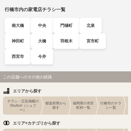
行橋市内の家電店チラシ一覧
南大橋
中央
門樋町
北泉
神田町
大橋
羽根木
宮市町
西宮市
今井
この店舗へのその他の経路
エリアから探す
チラシ・広告掲載の
都道府県から
福岡県の市区
行橋市のチラ
Shufoo!（シュフ
探す
町村一覧
シ一覧
ー）
エリア×カテゴリから探す