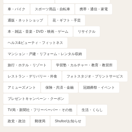
車・バイク
スポーツ用品・自転車
携帯・通信・家電
通販・ネットショップ
花・ギフト・手芸
本・雑誌・音楽・DVD・映画・ゲーム
リサイクル
ヘルス&ビューティ・フィットネス
マンション・戸建・リフォーム・レンタル収納
旅行・ホテル・リゾート
学習塾・カルチャー・教育・教習所
レストラン・デリバリー・外食
フォトスタジオ・プリントサービス
アミューズメント
保険・共済・金融
冠婚葬祭・イベント
プレゼントキャンペーン・クーポン
TV局・新聞社・フリーペーパー・その他
生活・くらし
政党・政治
郵便局
Shufoo!お知らせ