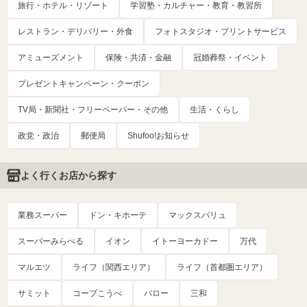
旅行・ホテル・リゾート
学習塾・カルチャー・教育・教習所
レストラン・デリバリー・外食
フォトスタジオ・プリントサービス
アミューズメント
保険・共済・金融
冠婚葬祭・イベント
プレゼントキャンペーン・クーポン
TV局・新聞社・フリーペーパー・その他
生活・くらし
政党・政治
郵便局
Shufoo!お知らせ
よく行くお店から探す
業務スーパー
ドン・キホーテ
マックスバリュ
スーパーみらべる
イオン
イトーヨーカドー
万代
マルエツ
ライフ（関西エリア）
ライフ（首都圏エリア）
サミット
コープこうべ
バロー
三和