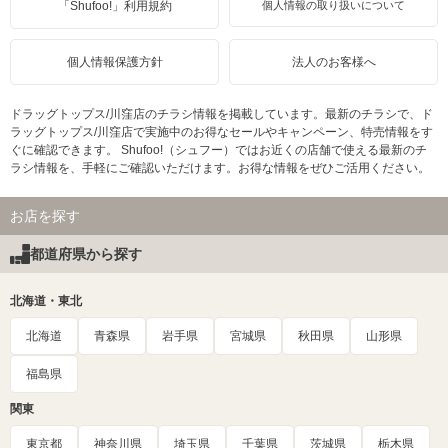
「Shufoo!」利用規約
個人情報の取り扱いについて
個人情報保護方針
法人のお客様へ
ドラッグトップス/川窪店のチラシ情報を掲載しています。最新のチラシで、ド
ラッグトップス/川窪店で実施中のお得なセールやキャンペーン、特売情報をす
ぐに確認できます。 Shufoo!（シュフー）ではお近くの店舗で使える最新のチ
ラシ情報を、手軽にご確認いただけます。お得な情報をぜひご活用ください。
お店を探す
都道府県から探す
北海道・東北
北海道
青森県
岩手県
宮城県
秋田県
山形県
福島県
関東
東京都
神奈川県
埼玉県
千葉県
茨城県
栃木県