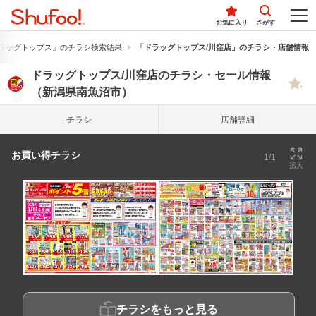
お気に入り
さがす
ラッグトップス」のチラシ検索結果
「ドラッグトップス/川窪店」のチラシ・店舗情報
ドラッグトップス/川窪店のチラシ・セール情報
（新潟県南魚沼市）
チラシ
店舗詳細
お買い得チラシ
1/1
拡大
チラシをもっと見る