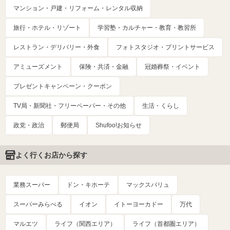
マンション・戸建・リフォーム・レンタル収納
旅行・ホテル・リゾート
学習塾・カルチャー・教育・教習所
レストラン・デリバリー・外食
フォトスタジオ・プリントサービス
アミューズメント
保険・共済・金融
冠婚葬祭・イベント
プレゼントキャンペーン・クーポン
TV局・新聞社・フリーペーパー・その他
生活・くらし
政党・政治
郵便局
Shufoo!お知らせ
よく行くお店から探す
業務スーパー
ドン・キホーテ
マックスバリュ
スーパーみらべる
イオン
イトーヨーカドー
万代
マルエツ
ライフ（関西エリア）
ライフ（首都圏エリア）