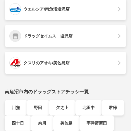
ウエルシア/南魚沼塩沢店
ドラッグセイムス 塩沢店
クスリのアオキ/美佐島店
南魚沼市内のドラッグストアチラシ一覧
川窪
野田
欠之上
北田中
君帰
四十日
余川
美佐島
宇津野新田