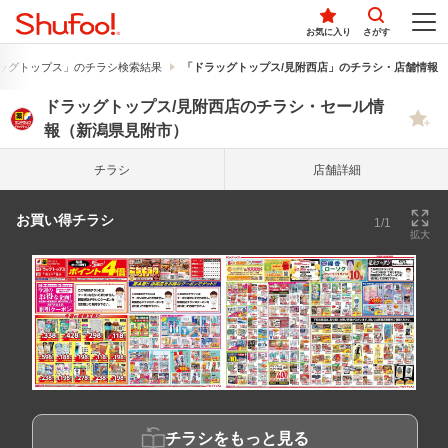
お気に入り
さがす
ッグトップス」のチラシ検索結果
「ドラッグトップス/見附西店」のチラシ・店舗情報
ドラッグトップス/見附西店のチラシ・セール情
報（新潟県見附市）
チラシ
店舗詳細
お買い得チラシ
1/1
拡大
チラシをもっと見る