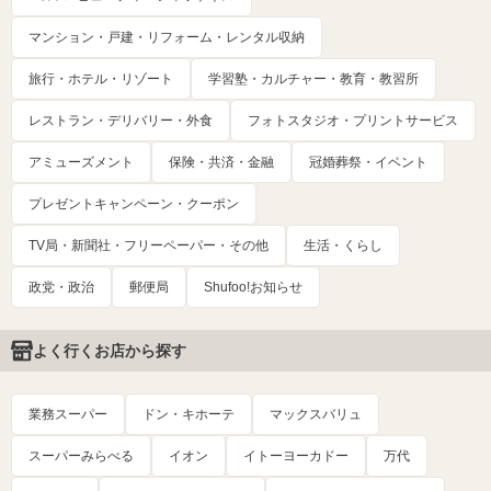
マンション・戸建・リフォーム・レンタル収納
旅行・ホテル・リゾート
学習塾・カルチャー・教育・教習所
レストラン・デリバリー・外食
フォトスタジオ・プリントサービス
アミューズメント
保険・共済・金融
冠婚葬祭・イベント
プレゼントキャンペーン・クーポン
TV局・新聞社・フリーペーパー・その他
生活・くらし
政党・政治
郵便局
Shufoo!お知らせ
よく行くお店から探す
業務スーパー
ドン・キホーテ
マックスバリュ
スーパーみらべる
イオン
イトーヨーカドー
万代