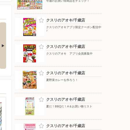
今週のお買い得商品をチェック！
クスリのアオキ/千歳店
クスリのアオキアプリ限定クーポン配信中
♪
クスリのアオキ/千歳店
クスリのアオキ アプリ会員募集中
お買い得チラシ
お買い得チラシ
クスリのアオキ/千歳店
夏野菜カレーを作ろう！
クスリのアオキ/千歳店
夏だ！BBQだ！A＆お買い物リスト
クスリのアオキ/千歳店