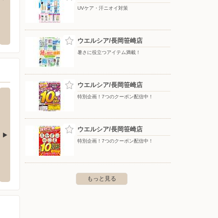
UVケア・汗ニオイ対策
西店
イオン長岡店
ウエル
市堺東町78
〒940-2106 新潟県長岡市古正寺1-249-1
〒940-0
ウエルシア/長岡笹崎店
暑さに役立つアイテム満載！
ウエルシア/長岡笹崎店
特別企画！7つのクーポン配信中！
ウエルシア/長岡笹崎店
特別企画！7つのクーポン配信中！
川崎店
ドラッグトップス/新保店
ドラッ
1-1-1原信ショッピングセンター
〒940-0875 長岡市新保6-105原信ショッピングセンター
〒940-2
内
もっと見る