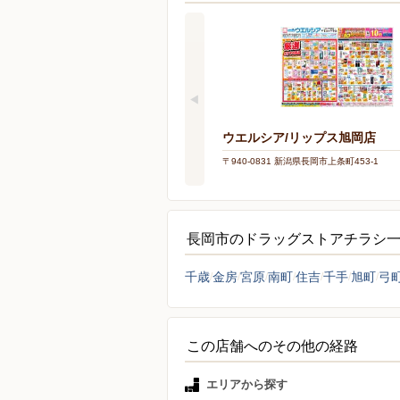
ウエルシア/リップス旭岡店
〒940-0831 新潟県長岡市上条町453-1
長岡市のドラッグストアチラシ
千歳
金房
宮原
南町
住吉
千手
旭町
弓
この店舗へのその他の経路
エリアから探す