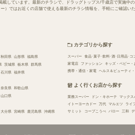
掲載しています。最新のチラシで、ドラッグトップス/千歳店で実施中
（シュフー）ではお近くの店舗で使える最新のチラシ情報を、手軽にご確認
カテゴリから探す
スーパー
食品･菓子･飲料･酒･日用品･コ
秋田県
山形県
福島県
家電店
ファッション
キッズ・ベビー・
県
茨城県
栃木県
群馬県
携帯・通信・家電
ヘルス＆ビューティ・
石川県
福井県
よく行くお店から探す
奈良県
和歌山県
山口県
業務スーパー
ドン・キホーテ
マックス
イトーヨーカドー
万代
マルエツ
ライ
サミット
コープこうべ
バロー
三和
デ
大分県
宮崎県
鹿児島県
沖縄県