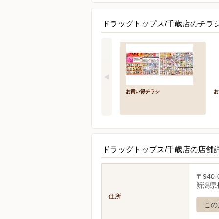
ドラッグトップス/千歳店のチラ
お買い得チラシ
お
ドラッグトップス/千歳店の店舗
〒940-
新潟県長
住所
この