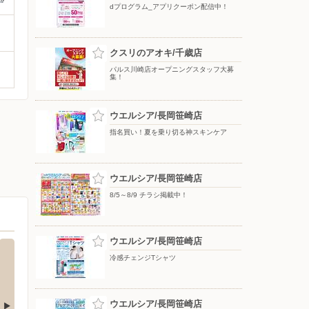
dプログラム_アプリクーポン配信中！
クスリのアオキ/千歳店
パルス川崎店オープニングスタッフ大募
集！
ウエルシア/長岡笹崎店
指名買い！夏を乗り切る神スキンケア
ウエルシア/長岡笹崎店
8/5～8/9 チラシ掲載中！
ウエルシア/長岡笹崎店
冷感チェンジTシャツ
ウエルシア/長岡笹崎店